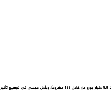
ومنذ انضمام المغرب إلى البنك عام 2012، تجاوزت الاستثمارات 5.8 مليار يورو من خلال 123 مشروعًا، ويأمل عيسى في ت