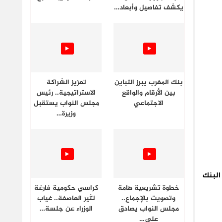
يكشف تفاصيل وأبعاد…
بنك المغرب يبرز التباين
تعزيز الشراكة
بين الأرقام والواقع
الاستراتيجية.. رئيس
الاجتماعي
مجلس النواب يستقبل
وزيرة…
وسيع تأثير البنك
خطوة تشريعية هامة
كراسي حكومية فارغة
وتصويت بالإجماع..
تثير العاصفة.. غياب
مجلس النواب يصادق
الوزراء عن جلسة…
على…