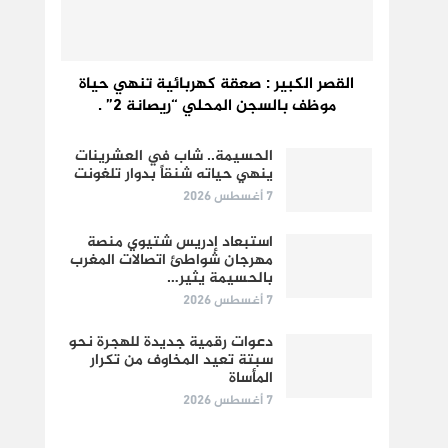
القصر الكبير : صعقة كهربائية تنهي حياة
موظف بالسجن المحلي “ريصانة 2” .
الحسيمة.. شاب في العشرينات
ينهي حياته شنقاً بدوار تلغونت
7 أغسطس 2026
استبعاد إدريس شتيوي منصة
مهرجان شواطئ اتصالات المغرب
بالحسيمة يثير…
7 أغسطس 2026
دعوات رقمية جديدة للهجرة نحو
سبتة تعيد المخاوف من تكرار
المأساة
7 أغسطس 2026