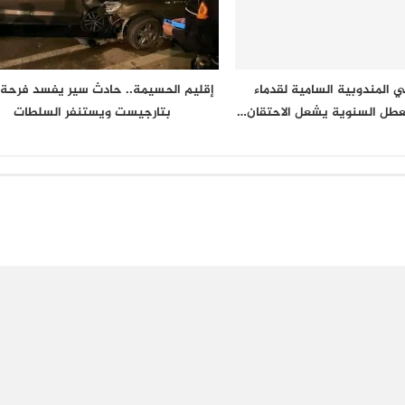
 المندوبية السامية لقدماء
إقليم الحسيمة.. حادث سير يفسد فرحة
لعطل السنوية يشعل الاحتقان…
بتارجيست ويستنفر السلطات