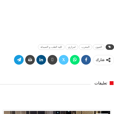
العيون
المغرب
امزازي
كلية الطب و الصيدلة
شارك
تعليقات