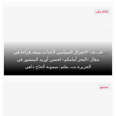
ثقافة وفن
جار التحميل ...
في نقد الاختزال السياسي لأحداث سبتة..قراءة في
5 أغسطس 2026
مقال «البحر أمامكم» لحسن أوريد المنشور في
الجزيرة.نت..بقلم/ ميمونة الحاج داهي
مجتمع