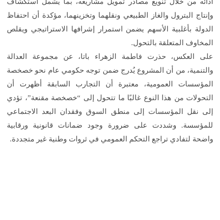
أدائه من خلال تنويع مصادر تمويل مشاريعه، بما يشمل استكشاف
وإنتاج البترول والغاز الطبيعي ونقلهما وتخزينهما، مؤكدة أن احتفاظ
الدولة بأغلبية الأسهم يضمن استمرار إشرافها الاستراتيجي ويقلص
المخاوف المتعلقة بالتحول
.
على العكس، حذرت فاطمة الزهراء باتا، عن مجموعة العدالة
والتنمية، من أن المشروع يُدرج ضمن توجه حكومي عام نحو خصخصة
المؤسسات العمومية، معتبرة أن التجارب السابقة أظهرت أن
التحولات من هذا النوع غالبًا ما تتحول إلى “خصخصة مقنعة”، تؤدي
إلى نقل المؤسسات إلى منطق السوق وفقدان البعد الاجتماعي
للمؤسسة. وشددت على ضرورة وجود ضمانات قانونية ورقابية
واضحة لتفادي تراجع التحكم العمومي في ثروات وطنية غير متجددة
.