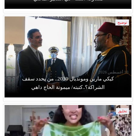
توضيح
10 أغسطس 2026
كيكي مارين ومونديال 2030.. من يحدد سقف
الشراكة؟..كتبته/ ميمونة الحاج داهي
تخليق