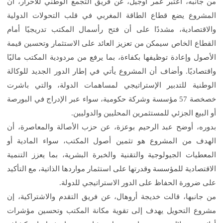
من جانبه، اعتبر عمر أوجيل، عن فريق التجمع الوطني للأحرار، أن
المشروع يضع قطاع الطاقة المغربي في قلب التحولات الدولية
والاقتصادية، مشددًا على أن فتح رأسمال المكتب تدريجيًا أمام
القطاع الخاص سيمكن من تعزيز العائد على الاستثمار وتحسين قيمة
الأصول وإعادة توظيفها بكفاءة، بما يرفع من مردودية المكتب ماليًا
واقتصاديًا. وأضاف أن المشروع يأتي في إطار الدور الجديد للوكالة
الوطنية للتدبير الإستراتيجي لمساهمات الدولة، والتي باشرت
خصخصة 57 مؤسسة وشركة حكومية، سواء عبر الإدراج في البورصة
أو البيع الجزئي للمستثمرين المحليين والدوليين
.
بدوره، أوضح عبد الرحيم بوعزة، عن حزب الأصالة والمعاصرة، أن
الهدف من المشروع هو تثمين أصول المكتب، سواء المادية أو
المعطيات الجيولوجية والتقنية والخبرة البشرية، بما يعزز التنمية
الاقتصادية للمؤسسة وقدرتها على استثمار مواردها الذاتية، مع التأكيد
على ضرورة الحفاظ على الدور الاستراتيجي للدولة
.
من جانبها، قالت خديجة أروهال، عن فريق التقدم والاشتراكية، إن
مشروع التحويل يهدف إلى تقوية مكانة المكتب وتحسين مؤشرات