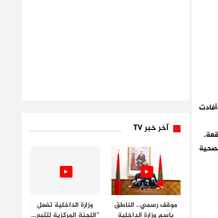
أفادت
آخر خبر TV
قعة
.
لصحية
موقِف رسمي.. الناطق
وزارة الداخلية تفعل
باسم وزارة الداخلية
“اللجنة المركزية لتتبع…