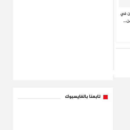
ان في
من…
تابعنا بالفايسبوك