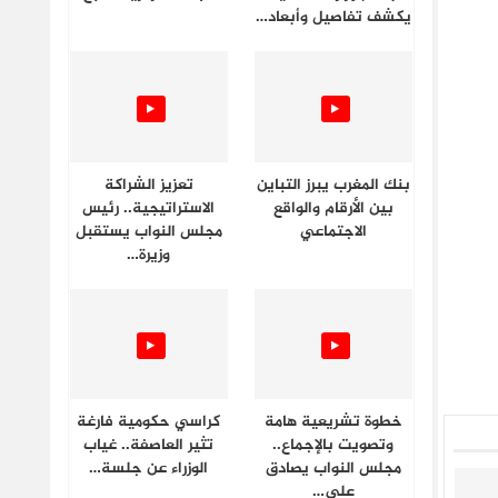
يكشف تفاصيل وأبعاد…
بنك المغرب يبرز التباين
تعزيز الشراكة
بين الأرقام والواقع
الاستراتيجية.. رئيس
الاجتماعي
مجلس النواب يستقبل
وزيرة…
خطوة تشريعية هامة
كراسي حكومية فارغة
وتصويت بالإجماع..
تثير العاصفة.. غياب
مجلس النواب يصادق
الوزراء عن جلسة…
على…