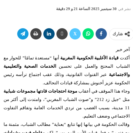
نشر في
30 سبتمبر 2025 الساعة 21 و 29 دقيقة
شارك
آخر خبر
أكدت
قيادة الأغلبية الحكومية المغربية
أنها “مستعدة تمامًا” للحوار مع
الشباب المحتج والعمل على تحسين
الخدمات الصحية والتعليمية
والاجتماعية
عبر القنوات القانونية، وذلك عقب اجتماع ترأسه رئيس
الحكومة عزيز أخنوش بمشاركة قيادات التحالف
.
وجاء هذا الموقف في أعقاب
موجة احتجاجات قادتها مجموعات شبابية
مثل “جيل زد 212” و”صوت الشباب المغربي”، وامتدت إلى أكثر من
11 مدينة، بسبب الغضب من تردي الخدمات العامة وتفاقم التفاوت
الاجتماعي وضعف التعليم
.
وقالت الحكومة في بيانها إنها تتابع “بعناية” مطالب الشباب، مثمنة ما
وصفته بـ”رد فعل قوات الأمن المدروس”. لكن
مقاطع فيديو وشهادات