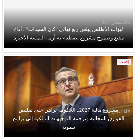
5 أغسطس 2026
لبؤات الأطلس يبلغن ربع نهائي “كان السيدات”.. أداء
مقنع وطموح مشروع تصطدم به أزمة اللمسة الأخيرة
إقتصاد
مشروع مالية 2027.. الحكومة تراهن على تقليص
5 أغسطس 2026
الفوارق المجالية وترجمة التوجيهات الملكية إلى برامج
تنموية