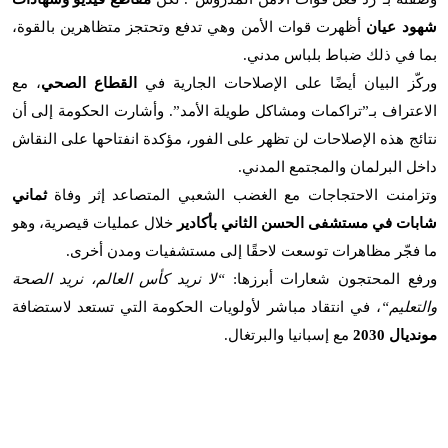
شهود عيان
أظهرت قوات الأمن وهي تدفع وتحتجز متظاهرين بالقوة،
بما في ذلك ضباط بلباس مدني
.
وركّز البيان أيضًا على الإصلاحات الجارية في
القطاع الصحي
، مع
الاعتراف بـ”تراكمات ومشاكل طويلة الأمد”. وأشارت الحكومة إلى أن
نتائج هذه الإصلاحات لن تظهر على الفور، مؤكدة انفتاحها على النقاش
داخل البرلمان والمجتمع المدني
.
وتزامنت الاحتجاجات مع الغضب الشعبي المتصاعد إثر وفاة
ثماني
شابات في مستشفى الحسن الثاني بأكادير
خلال عمليات قيصرية، وهو
ما فجّر مظاهرات توسعت لاحقًا إلى مستشفيات ومدن أخرى
.
ورفع المحتجون شعارات أبرزها
:
“
لا نريد كأس العالم، نريد الصحة
والتعليم
“
، في انتقاد مباشر لأولويات الحكومة التي تستعد لاستضافة
مونديال 2030
مع إسبانيا والبرتغال
.