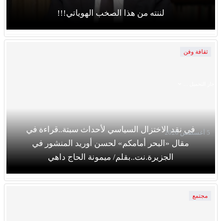
لننته من هذا الصخب الهوياتي!!!
ثقافة وفن
جار التحميل ...
في نقد الاختزال السياسي لأحداث سبتة..قراءة في
5 أغسطس 2026
مقال «البحر أمامكم» لحسن أوريد المنشور في
الجزيرة.نت..بقلم/ ميمونة الحاج داهي
مجتمع