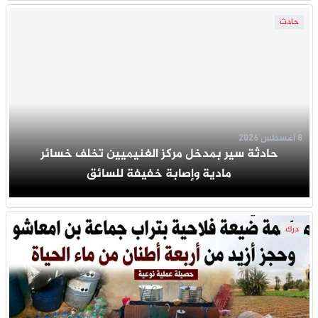
حادث
8 أغسطس 2026
حادثة سير بمدخل مركز الغنيميين تخلف خسائر
مادية وإصابة خفيفة للسائق
درك