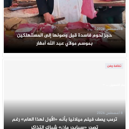
8 أغسطس 2026
حجز لحوم فاسدة قبل وصولها إلى المستهلكين
بموسم مولاي عبد الله أمغار
ثقافة وفن
جار التحميل ...
8 أغسطس 2026
ترمب يصف فيلم ميلانيا بأنه «الأول لهذا العام» رغم
تصدر «سبايدر مان» شباك التذاكر