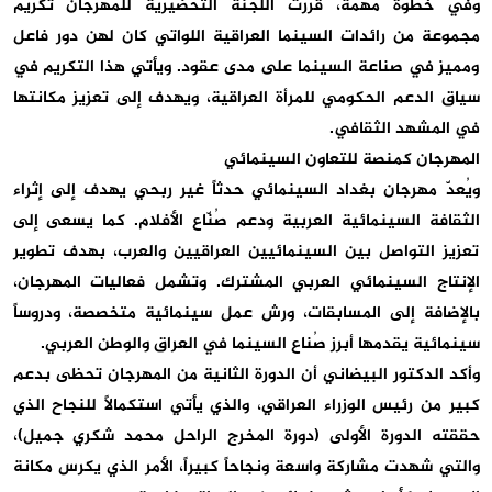
وفي خطوة مهمة، قررت اللجنة التحضيرية للمهرجان تكريم
مجموعة من رائدات السينما العراقية اللواتي كان لهن دور فاعل
ومميز في صناعة السينما على مدى عقود. ويأتي هذا التكريم في
سياق الدعم الحكومي للمرأة العراقية، ويهدف إلى تعزيز مكانتها
في المشهد الثقافي.
المهرجان كمنصة للتعاون السينمائي
ويُعدّ مهرجان بغداد السينمائي حدثاً غير ربحي يهدف إلى إثراء
الثقافة السينمائية العربية ودعم صُنّاع الأفلام. كما يسعى إلى
تعزيز التواصل بين السينمائيين العراقيين والعرب، بهدف تطوير
الإنتاج السينمائي العربي المشترك. وتشمل فعاليات المهرجان،
بالإضافة إلى المسابقات، ورش عمل سينمائية متخصصة، ودروساً
سينمائية يقدمها أبرز صُناع السينما في العراق والوطن العربي.
وأكد الدكتور البيضاني أن الدورة الثانية من المهرجان تحظى بدعم
كبير من رئيس الوزراء العراقي، والذي يأتي استكمالاً للنجاح الذي
حققته الدورة الأولى (دورة المخرج الراحل محمد شكري جميل)،
والتي شهدت مشاركة واسعة ونجاحاً كبيراً، الأمر الذي يكرس مكانة