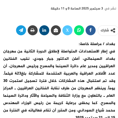
نشر في
3 سبتمبر 2025 الساعة 0 و 11 دقيقة
شارك
بغداد / مراسلة خاصة:
في إطار الاستعدادات المتواصلة لإطلاق الدورة الثانية من مهرجان
بغداد السينمائي، أعلن الدكتور جبار جودي، نقيب الفنانين
العراقيين ومدير عام دائرة السينما والمسرح ورئيس المهرجان، أن
عدد الأفلام العراقية والعربية المتقدمة للمشاركة بلغ423 فيلماً.
وقد تم استقبال هذه المشاركات خلال فترة تسجيل استمرت 30
يوماً. وينظم المهرجان من طرف نقابة الفنانين العراقيين ـ المركز
العام ـ بالتعاون مع وزارة الثقافة والسياحة والآثار ودائرة السينما
والمسرح. كما يحظى برعاية كريمة من رئيس الوزراء المهندس
محمد شياع السوداني، ومن المقرر أن تقام فعالياته في الفترة من
15 إلى 21 سبتمبر 2025.