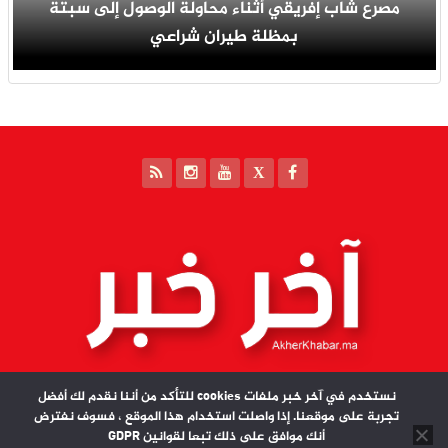
مصرع شاب إفريقي أثناء محاولة الوصول إلى سبتة
بمظلة طيران شراعي
نستخدم في آخر خبر ملفات cookies للتأكد من أننا نقدم لك أفضل
تجربة على موقعنا. إذا واصلت استخدام هذا الموقع ، فسوف نفترض
أنك موافق على ذلك تبعا لقوانين GDPR
مدير النشر : سعيد بندردكة | آخر خبر جميع الحقوق محفوظة © 2026