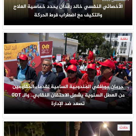
الأخصائي النفسي خالد رغدان يحدد خماسية العلاج
والتكيف مع اضطراب فرط الحركة
نقابة
حرمان موظفي المندوبية السامية لقدماء المقاومين
7 أغسطس 2026
من العطل السنوية يشعل الاحتقان النقابي.. والـ ODT
تصعد ضد الإدارة
حادث