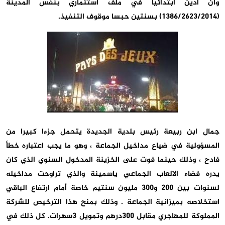
وأن أدين ابتدائيا في ملف استثماري بنفس المدينة
(1386/2623/2014) بسنتين حبسا موقوف التنفيذ.
جمال ابن ربيعة رئيس بلدية الجديدة يتحمل جزءا كبيرا من
المسؤولية في ضياع مداخيل الجماعة ، وهو ما يجب اعتباره خطأ
فادح ، وذلك حينما فوت على الخزينة المدخول السنوي الذي كان
يدره فضاء الالعاب الجماعي ياسمينة والذي تراوحت مداخيله
لسنوات بين 200 و300 مليون سنتيم خاصة أمام ارتفاع الباقي
استخلاصه بميزانية الجماعة . وذلك بمنح هذا الترخيص للشركة
المملوكة للمهاجري مقابل 300درهم وتمويل 3سهرات. كل ذلك في