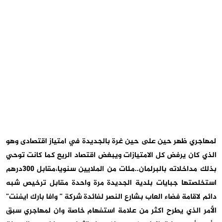
لمهاجري ظهر حين على حين غرة بالجديدة في امتياز اقتصادى وهو
الذي كان يرفض كل الامتيازات ويبغض اقتصاد الريع كما كانت توحي
بذلك مداخلاته بالبرلمان..مئات من الملايين سنويا،مقابل 300درهم
استخلصتها جبايات بلدية الجديدة مرة واحدة مقابل ترخيص شبه
دائم لاقامة فضاء العاب بشارع النصر لفائدة شركة ” وافا بارك ايفنت”
الأمر الذي يطرح اكثر من علامة استفهام خاصة وان لمهاجري سبق