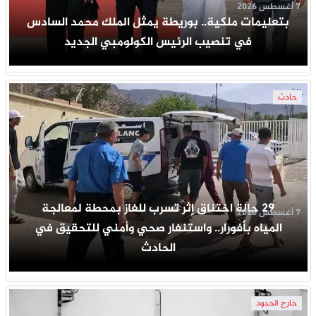
7 أغسطس 2026
بتعليمات ملكية.. بوريطة يمثل الملك محمد السادس
في تنصيب الرئيس الكولومبي الجديد
حادث
29 حالة اختناق إثر تسرب للغاز بمحطة لمعالجة
7 أغسطس 2026
المياه بأفورار.. واستنفار صحي وأمني للتحقيق في
الحادث
خارج الحدود