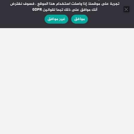
تجربة على موقعنا. إذا واصلت استخدام هذا الموقع ، فسوف نفترض
أنك موافق على ذلك تبعا لقوانين GDPR
موافق
غير موافق
6 أغسطس 2026
الملك يتلقى تهنئة من الرئيس الأوكراني بمناسبة
عيد العرش.. ودعوة لتعزيز الشراكة الاقتصادية
أمن
6 أغسطس 2026
المحمدية.. يقظة أمنية استثنائية لتأمين صيف