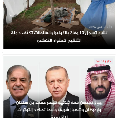
7 أغسطس 2026
تشاد تسجل 13 وفاة بالكوليرا والسلطات تكثف حملة
التلقيح لاحتواء التفشي
خارج الحدود
جدة تحتضن قمة ثلاثية تجمع محمد بن سلمان
7 أغسطس 2026
وإردوغان وشهباز شريف وسط تصاعد التوترات
الإقليمية