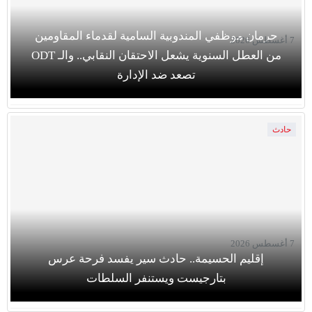
حرمان موظفي المندوبية السامية لقدماء المقاومين
7 أغسطس 2026
من العطل السنوية يشعل الاحتقان النقابي.. والـ ODT
تصعد ضد الإدارة
حادث
7 أغسطس 2026
إقليم الحسيمة.. حادث سير يفسد فرحة عرس
بتارجيست ويستنفر السلطات