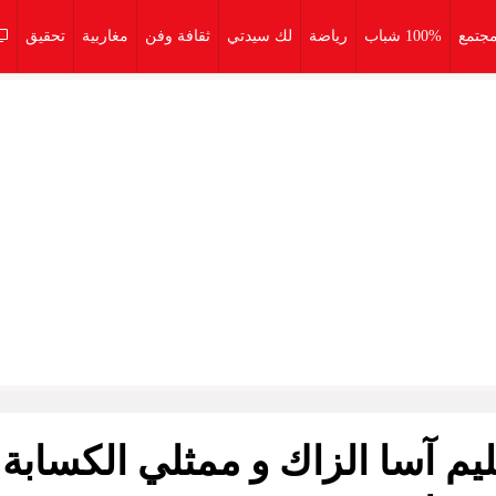
جتمع
100% شباب
رياضة
لك سيدتي
ثقافة وفن
مغاربية
تحقيق
يم آسا الزاك و ممثلي الكسابة