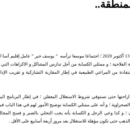
لمنطقة..
شهدت قاعة الإجتماعات بمقر عمالة إقليم آسا الزاك يوم الثلاثاء 13 أكتوبر 2020 ؛ اجتماعا موسعا ترأسه ” يوسف خير ” عامل إقلي
فة الفلاحية ؛ و ممثلي الكسابة من أجل تدارس المشاكل و الاكراهات التي 
تفادة من المراعي الطبيعية في إطار المقاربة التشاركية و تقريب الإدا
احتها حتى تستوفي شروط الاستغلال المعقلن ؛ في إطار البرنامج الب
لصحراوية ؛ و أنه على ممثلي الكسابة توضيح الأمور لهم في هذا الباب في
 ؛ و كذا وعي الرحل و الكسابة بأنه يجب التحلي بالصبر و فسح المجال
لذهب حتى تكون مؤهلة للاستغلال بعد مرور أربعة أسابيع على الأقل .