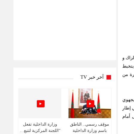
م آسا الزاك و
يتخبط
رة من
آخر خبر TV
يجهوي
 إطار
 أمام
موقِف رسمي.. الناطق
وزارة الداخلية تفعل
باسم وزارة الداخلية
“اللجنة المركزية لتتبع…