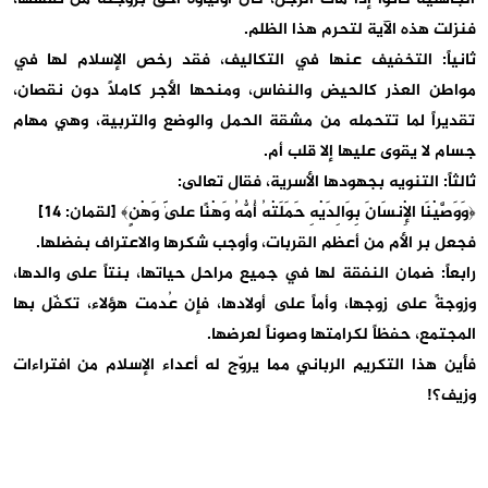
فنزلت هذه الآية لتحرم هذا الظلم.
ثانياً: التخفيف عنها في التكاليف، فقد رخص الإسلام لها في
مواطن العذر كالحيض والنفاس، ومنحها الأجر كاملاً دون نقصان،
تقديراً لما تتحمله من مشقة الحمل والوضع والتربية، وهي مهام
جسام لا يقوى عليها إلا قلب أم.
ثالثاً: التنويه بجهودها الأسرية، فقال تعالى:
﴿وَوَصَّيْنَا الْإِنسَانَ بِوَالِدَيْهِ حَمَلَتْهُ أُمُّهُ وَهْنًا عَلَىٰ وَهْنٍ﴾ [لقمان: 14]
فجعل بر الأم من أعظم القربات، وأوجب شكرها والاعتراف بفضلها.
رابعاً: ضمان النفقة لها في جميع مراحل حياتها، بنتاً على والدها،
وزوجةً على زوجها، وأماً على أولادها، فإن عُدمت هؤلاء، تكفّل بها
المجتمع، حفظاً لكرامتها وصوناً لعرضها.
فأين هذا التكريم الرباني مما يروّج له أعداء الإسلام من افتراءات
وزيف؟!