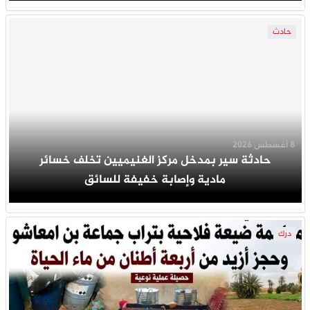
حادث
8 أغسطس 2026
حادثة سير بمدخل مركز الغنيميين تخلف خسائر
مادية وإصابة خفيفة للسائق
درك