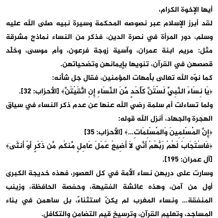
أيها الإخوة الكرام،
لقد أبرز الإسلام عبر نصوصه المحكمة وسيرة نبيه صلى الله عليه
وسلم، دور المرأة في نصرة الدين، فذكر من النساء نماذج مشرقة
مثل: مريم ابنة عمران، وآسية زوجة فرعون، وأم موسى، وخلّد
قصصهن في القرآن، تنويها بإيمانهن وتضحياتهن.
كما نوّه الله تعالى بأمهات المؤمنين، فقال جل شأنه:
﴿يَا نِسَاءَ النَّبِيِّ لَسْتُنَّ كَأَحَدٍ مِّنَ النِّسَاءِ إِنِ اتَّقَيْتُنَّ﴾ [الأحزاب: 32].
ولما تساءلت أم سلمة رضي الله عنها عن عدم ذكر النساء في سياق
الهجرة والجهاد، أنزل الله قوله:
﴿إِنَّ الْمُسْلِمِينَ وَالْمُسْلِمَاتِ…﴾ [الأحزاب: 35]
﴿فَاسْتَجَابَ لَهُمْ رَبُّهُمْ أَنِّي لَا أُضِيعُ عَمَلَ عَامِلٍ مِّنكُم مِّن ذَكَرٍ أَوْ أُنثَىٰ﴾
[آل عمران: 195].
وسارت على دربهن نساء الأمة في كل العصور، فهذه خديجة الكبرى
أول من آمن، وهذه عائشة الفقيهة، وحفصة الحافظة، وزينب
المنفقة… ونساء المغرب لم يكنّ استثناءً، بل ساهمن في بناء
المساجد، وتعليم القرآن، وترسيخ قيم التضامن والتكافل.