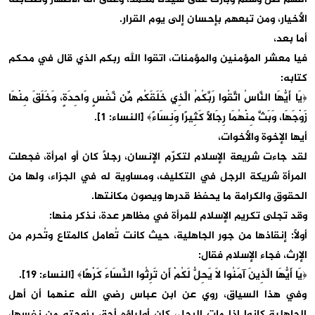
الأخيار، ومن تبعهم بإحسان إلى يوم القرار.
أما بعد،
فيا معشر المؤمنين والمؤمنات، اتقوا الله ربكم الذي قال في محكم
كتابه:
﴿يَا أَيُّهَا النَّاسُ اتَّقُوا رَبَّكُمُ الَّذِي خَلَقَكُم مِّن نَّفْسٍ وَاحِدَةٍ، وَخَلَقَ مِنْهَا
زَوْجَهَا، وَبَثَّ مِنْهُمَا رِجَالًا كَثِيرًا وَنِسَاءً﴾ [النساء: 1].
أيها الإخوة والأخوات،
لقد جاءت شريعة الإسلام لتكرّم الإنسان، رجلاً كان أو امرأة، فجعلت
المرأة شريكة الرجل في التكليف، ومساوية له في الجزاء، ولها من
الحقوق والكرامة ما يحفظ قدرها ويصون مكانتها.
وقد تجلى تكريم الإسلام للمرأة في مظاهر عدة، نذكر منها:
أولاً: إنقاذها من جور الجاهلية، حيث كانت تُعامل كالمتاع وتُحرم من
الإرث، فجاء الإسلام فقال:
﴿يَا أَيُّهَا الَّذِينَ آمَنُوا لَا يَحِلُّ لَكُمْ أَن تَرِثُوا النِّسَاءَ كَرْهًا﴾ [النساء: 19].
وفي هذا السياق، روي عن ابن عباس رضي الله عنهما أن أهل
الجاهلية كانوا إذا مات الرجل، كان أولياؤه أحق بزوجته من نفسها،