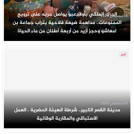
الدرك الملكي بأولادعبو يواصل حربه على ترويج
8 أغسطس 2026
الممنوعات.. مداهمة ضيعة فلاحية بتراب جماعة بن
امعاشو وحجز أزيد من أربعة أطنان من ماء الحياة
أمن
8 أغسطس 2026
مدينة القصر الكبير.. شرطة الهيئة الحضرية ، العمل
الاستباقي والمقاربة الوقائية