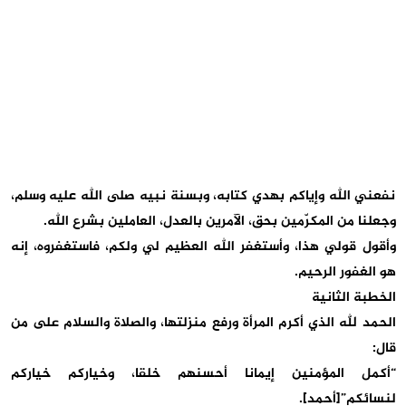
نفعني الله وإياكم بهدي كتابه، وبسنة نبيه صلى الله عليه وسلم،
وجعلنا من المكرّمين بحق، الآمرين بالعدل، العاملين بشرع الله.
وأقول قولي هذا، وأستغفر الله العظيم لي ولكم، فاستغفروه، إنه
هو الغفور الرحيم.
الخطبة الثانية
الحمد لله الذي أكرم المرأة ورفع منزلتها، والصلاة والسلام على من
قال:
“أكمل المؤمنين إيمانا أحسنهم خلقا، وخياركم خياركم
لنسائكم”[أحمد].