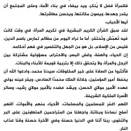
فللمرأة فضل لا يُنكر، ويد بيضاء في بناء الأمة، وعلى المجتمع أن
يقدر جهدها، ويصون مكانتها، ويحسن معاشرتها.
أيها الأحباب،
لقد سبق القرآن الكريم البشرية في تكريم المرأة، في وقت كانت
فيه تُهمّش وتُحتقر، أما ما نراه اليوم من مظالم تمارس باسم الدين،
فليس من الإسلام، بل هو من الجهل والتقصير في فهم أحكامه.
إن الحياء، والعفة، وغض البصر، والاحترام، مسؤولية مشتركة بين
الرجل والمرأة، ولا يتحقق ذلك إلا بتربية قويمة للأبناء والبنات.
فأكثروا من الصلاة على خير المخلوقات، سيدنا محمد، وادعوا الله أن
يحفظ أمير المؤمنين، جلالة الملك محمدًا السادس، ويقر عينه بولي
عهده الأمير مولاي الحسن، ويشد عضده بالأمير مولاي رشيد، وسائر
الأسرة الملكية الشريفة.
اللهم اغفر للمسلمين والمسلمات، الأحياء منهم والأموات، اللهم
أصلح نساءنا وبناتنا، واجعلنا من المتراحمين المتعاونين على البر
والتقوى، ربنا آتنا في الدنيا حسنة وفي الآخرة حسنة وقنا عذاب
النار.