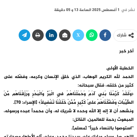
نشر في
1 أغسطس 2025 الساعة 13 و 05 دقيقة
شارك
أخر خبر
الخطبة الأولى
الحمد لله الكريم الوهاب، الذي خلق الإنسان وكرمه، وفضّله على
كثير من خلقه، فقال سبحانه:
﴿وَلَقَدْ كَرَّمْنَا بَنِي آدَمَ وَحَمَلْنَاهُمْ فِي الْبَرِّ وَالْبَحْرِ وَرَزَقْنَاهُم مِّنَ
الطَّيِّبَاتِ وَفَضَّلْنَاهُمْ عَلَىٰ كَثِيرٍ مِّمَّنْ خَلَقْنَا تَفْضِيلًا﴾ [الإسراء: 70].
ونشهد أن لا إله إلا الله وحده لا شريك له، وأن محمداً عبده ورسوله،
المبعوث رحمة للعالمين، القائل:
“استوصوا بالنساء خيراً” [مسلم].
اللهم صل وسلم وبارك على سيدنا محمد، وعلى آله الأطهار وصحابته