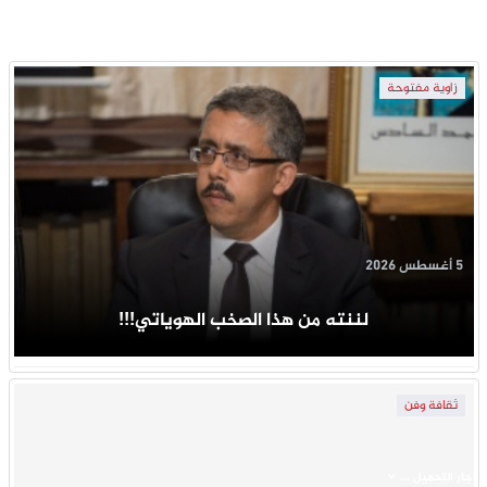
زاوية مفتوحة
5 أغسطس 2026
لننته من هذا الصخب الهوياتي!!!
ثقافة وفن
جار التحميل ...