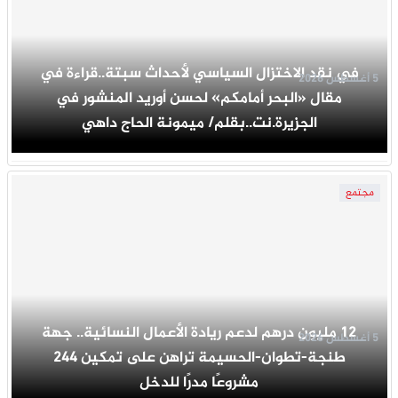
في نقد الاختزال السياسي لأحداث سبتة..قراءة في
5 أغسطس 2026
مقال «البحر أمامكم» لحسن أوريد المنشور في
الجزيرة.نت..بقلم/ ميمونة الحاج داهي
مجتمع
12 مليون درهم لدعم ريادة الأعمال النسائية.. جهة
5 أغسطس 2026
طنجة-تطوان-الحسيمة تراهن على تمكين 244
مشروعًا مدرًا للدخل