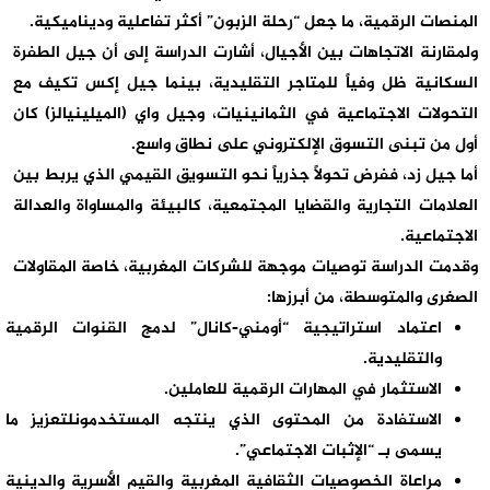
المنصات الرقمية، ما جعل “رحلة الزبون” أكثر تفاعلية وديناميكية
.
ولمقارنة الاتجاهات بين الأجيال، أشارت الدراسة إلى أن
جيل الطفرة
السكانية
ظل وفياً للمتاجر التقليدية، بينما
جيل إكس
تكيف مع
التحولات الاجتماعية في الثمانينيات، و
جيل واي (الميلينيالز)
كان
أول من تبنى التسوق الإلكتروني على نطاق واسع
.
أما جيل زد، ففرض تحولاً جذرياً نحو
التسويق القيمي
الذي يربط بين
العلامات التجارية والقضايا المجتمعية، كالبيئة والمساواة والعدالة
الاجتماعية
.
وقدمت الدراسة توصيات موجهة للشركات المغربية، خاصة
المقاولات
الصغرى والمتوسطة
، من أبرزها
:
اعتماد استراتيجية
“
أومني-كانال
”
لدمج القنوات الرقمية
والتقليدية
.
الاستثمار في
المهارات الرقمية
للعاملين
.
الاستفادة من
المحتوى الذي ينتجه المستخدمون
لتعزيز ما
يسمى بـ “الإثبات الاجتماعي
”.
مراعاة
الخصوصيات الثقافية المغربية
والقيم الأسرية والدينية