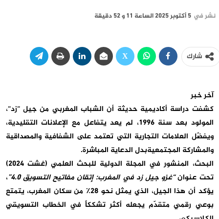
نشر في
5 أكتوبر 2025 الساعة 11 و 52 دقيقة
شارك
آخر خبر
كشفت دراسة أكاديمية حديثة أن
الشباب المغربي من جيل “زد
“
،
المولود بعد سنة 1996، لم يعد يتفاعل مع الإعلانات التقليدية،
ويفضّل العلامات التجارية التي تعتمد على
الشفافية والمصداقية
والمشاركة المجتمعية
بدل الدعاية المباشرة
.
البحث، المنشور في
المجلة الدولية للبحث العلمي (غشت 2024)
تحت عنوان
“
غزو جيل زد في المغرب: إتقان مفاتيح التسويق 4.0
”
،
يؤكد أن هذا الجيل، الذي يمثل نحو
28٪
من سكان المغرب
، يتمتع
بوعي رقمي متقدّم يجعله أكثر تشككاً في الخطاب التسويقي
الكلاسيكي
.