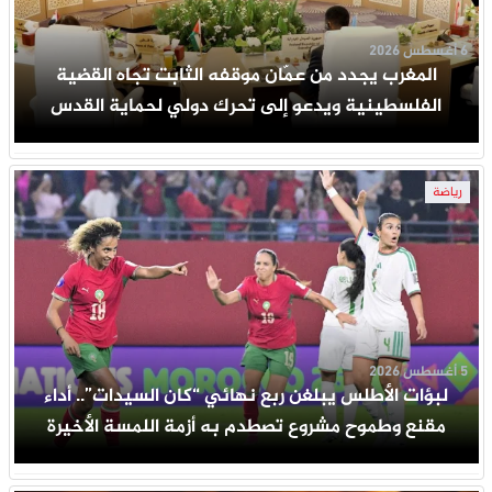
6 أغسطس 2026
المغرب يجدد من عمّان موقفه الثابت تجاه القضية
الفلسطينية ويدعو إلى تحرك دولي لحماية القدس
رياضة
5 أغسطس 2026
لبؤات الأطلس يبلغن ربع نهائي “كان السيدات”.. أداء
مقنع وطموح مشروع تصطدم به أزمة اللمسة الأخيرة