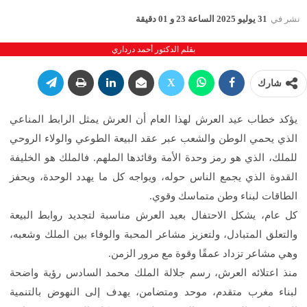
نشر في
31 يوليو 2025 الساعة 23 و 01 دقيقة
بقلم الدكتور أحمد درداري
شارك
يؤكد خطاب عيد العرش لهذا العام أن العرش يمثل الرابط المناعي
الذي يحمي الوطن والشعب عبر عقد البيعة الطوعي والولاء الروحي
للملك، الذي هو رمز وحدة الأمة وقائدها الملهم. فالملك هو الخليفة
القدوة الذي يجمع الناس حوله، ويواجه كل ما يهدد الوحدة، ويحفز
الطاقات لبناء وطن متماسك وقوي.
كل عام، يشكل الاحتفال بعيد العرش مناسبة لتجديد روابط البيعة
والتعلق المتبادل، ولتعزيز مشاعر المحبة والوفاء بين الملك وشعبه،
وهي مشاعر تزداد عمقًا وقوة مع مرور الزمن.
منذ اعتلائه العرش، رسم جلالة الملك محمد السادس رؤية واضحة
لبناء مغرب متقدم، موحد ومتضامن، يهدف إلى النهوض بالتنمية