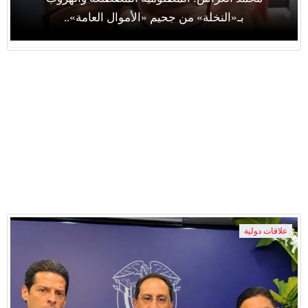
بـ«النخلة» من جحيم «الأموال العامة»..
علاقات دولية