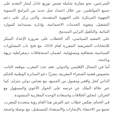
السرعتين، نحو مقاربة شاملة تضمن توزيع عادل لثمار التقدم على
جميع المواطنين، من خلال اعتماد جيل جديد من البرامج التنموية
الجهوية المرتكزة على الجهوية المتقدمة، والتي تركز على دعم
التشغيل، وتقوية الخدمات الاجتماعية، وإدارة مستدامة للموارد
المائية، والتأهيل الترابي المندمج.
على الصعيد السياسي، أكد الخطاب على ضرورة الإعداد المبكر
للانتخابات التشريعية المقررة لعام 2026، مع فتح باب المشاورات
السياسية بشفافية ومسؤولية، لضمان استحقاقات ديمقراطية نزيهة
وناجحة.
أما في المجال الإقليمي والدولي، فقد جدد المغرب موقفه الثابت
بخصوص قضية الصحراء المغربية، معززًا دعم المبادرة الوطنية للحكم
الذاتي كحل واقعي ومقبول من الجميع، مع تضامن دولي متزايد. كما
عبر جلالة الملك عن حرصه على الحوار الأخوي والمسؤول مع
الجزائر، لتجاوز الخلافات واستعادة الوحدة المغاربية المنشودة.
في الختام، يعكس خطاب عيد العرش هذا العام رؤية متجددة للمغرب،
تجمع بين الاحتفاء بالإنجازات والاستعداد للمستقبل، مع بوصلة واضحة