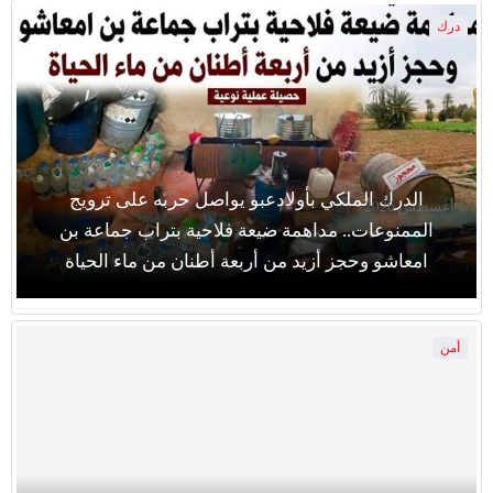
درك
الدرك الملكي بأولادعبو يواصل حربه على ترويج
8 أغسطس 2026
الممنوعات.. مداهمة ضيعة فلاحية بتراب جماعة بن
امعاشو وحجز أزيد من أربعة أطنان من ماء الحياة
أمن