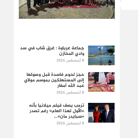
جماعة عرباوة : غرق شاب في سد
وادي المخازن
8 أغسطس 2026
حجز لحوم فاسدة قبل وصولها
إلى المستهلكين بموسم مولاي
عبد الله أمغار
8 أغسطس 2026
ترمب يصف فيلم ميلانيا بأنه
«الأول لهذا العام» رغم تصدر
«سبايدر مان»…
8 أغسطس 2026