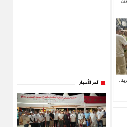
قات
ية ،
آخر الأخبار