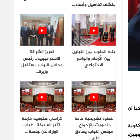
يكشف تفاصيل وأبعاد…
بنك المغرب يبرز التباين
تعزيز الشراكة
بين الأرقام والواقع
الاستراتيجية.. رئيس
الاجتماعي
مجلس النواب يستقبل
وزيرة…
اً أن
خطوة تشريعية هامة
كراسي حكومية فارغة
وتصويت بالإجماع..
تثير العاصفة.. غياب
أخوية
مجلس النواب يصادق
الوزراء عن جلسة…
وجين،
على…