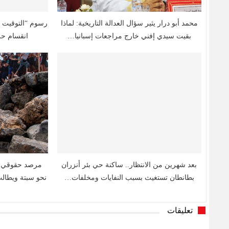
محمد أبو درار يثير سؤال العدالة التاريخية: لماذا
رسوم “التوقيت 
بقيت سيدي إفني خارج مراجعات إسبانيا…
انقسام حز
بعد شهرين من الانتظار.. ساكنة حي بئر أنزران
مرصد حقوقي ي
بطانطان تستغيث بسبب النفايات ومخلفات…
نحو سبتة ويطال
تعليقات