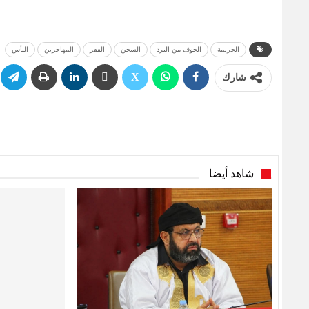
الجريمة
الخوف من البرد
السجن
الفقر
المهاجرين
اليأس
شارك
شاهد أيضا