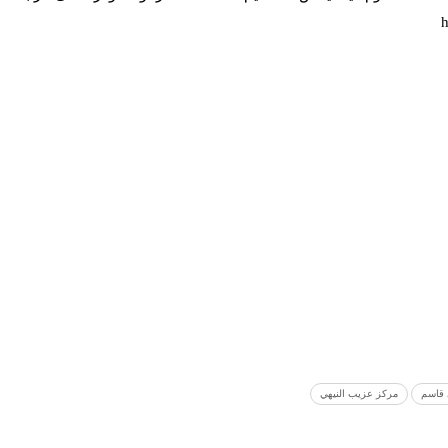
h
قاسم
مركز عزيب النيهي