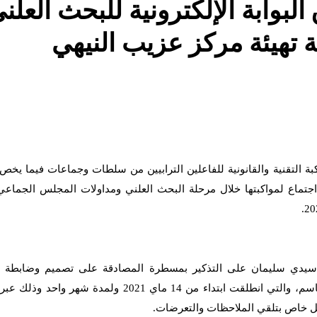
لبوابة الإلكترونية للبحث العلن
تهيئة مركز عزيب النيهي
كبة التقنية والقانونية للفاعلين الترابيين من سلطات وجماعات فيما يخص
 اجتماع لمواكبتها خلال مرحلة البحث العلني ومداولات المجلس الجماع
سيدي سليمان على التذكير بمسطرة المصادقة على تصميم وضابطة ال
المتعلقين بمركز عزيب النيهي بجماعة سلفات – إقليم سيدي قاسم، والتي انطلقت ابتداء من 14 ماي 2021 ولمدة ش
ل خاص بتلقي الملاحظات والتعرضات.