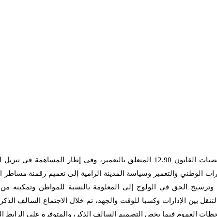
وبموازاة مع مباشرة هذه المسطرة المنصوص عليها طبقا لمقتضيات القانون 12.90 المتعلق بالتعمير، وفي إطار المساهمة ف
تراب الوطني والتعمير وسياسة المدينة الرامية إلى تعميم رقمنة مساطر ال
 وترسيخ الحق في الولوج إلى المعلومة بالنسبة للمواطن وتمكينه من 
تنقل بين الإدارات وكسبا للوقت والجهد، تم خلال الاجتماع السالف الذكر 
ملاحظات العموم فيما يخص التصميم السالف الذكر، والمتوفرة على الرابط ال