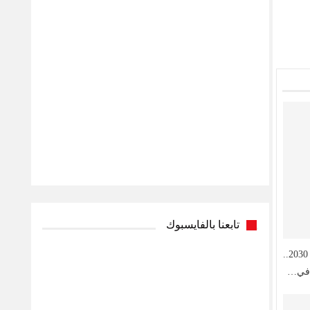
تابعنا بالفايسبوك
فوكس يطالب بإقصاء المغرب من مونديال 2030..
 في…