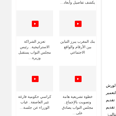
يكشف تفاصيل وأبعاد…
بنك المغرب يبرز التباين
تعزيز الشراكة
بين الأرقام والواقع
الاستراتيجية.. رئيس
الاجتماعي
مجلس النواب يستقبل
وزيرة…
ي تنزيل الورش
تعمير
خطوة تشريعية هامة
كراسي حكومية فارغة
تقديم
وتصويت بالإجماع..
تثير العاصفة.. غياب
تقديم
مجلس النواب يصادق
الوزراء عن جلسة…
على…
تالي: