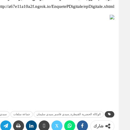
ttp://a67e11a10a2f.ngrok.io/EnquetePDigitale/epDigitale.xhtml
الوكالة الحضرية القنيطرة_سيدي قاسم_سيدي سليمان
جماعة سلفات
سيدي 
شارك