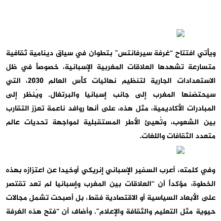
ويأتي افتتاح “غرفة سيرفانتس” بتطوان في سياق دينامية ثقافية
متسارعة تشهدها العلاقات المغربية الإسبانية، خصوصاً في ظل
الاستعدادات الجارية لتنظيم نهائيات كأس العالم 2030، التي
سيحتضنها المغرب إلى جانب إسبانيا والبرتغال. ويُنظر إلى
المبادرات الأكاديمية، مثل هذه، على أنها روافد ناعمة تعزز التقارب
بين الشعوب، وتُهيئ الأطر المستقبلية لمواجهة تحديات عالم
متعدد الثقافات واللغات.
وفي كلمته، أعرب السفير الإسباني إنريكي أوخيدا عن اعتزازه بهذه
الخطوة، مؤكداً أن “العلاقات بين المغرب وإسبانيا لم تعد تقتصر
على الأبعاد السياسية أو الاقتصادية فقط، بل أصبحت تشمل مجالات
حيوية مثل التعليم والثقافة والإعلام”. وأضاف أن “فتح هذه الغرفة