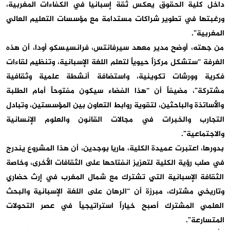
داخل كلية الحقوق يعكس ثقة إسبانيا في الكفاءات المغربية،
ورغبتها في تطوير شراكات مستدامة مع مؤسسات التعليم العالي
المغربية”.
من جهته، أوضح مدير معهد سيرفانتس، فرانسيسكو أودا، أن هذه
الغرفة “ستشكل مركزاً حيوياً لتعلم اللغة الإسبانية، وتنظيم لقاءات
فكرية وورشات تكوينية، واستضافة أنشطة علمية وثقافية
مشتركة”، مضيفاً أن “هذا الفضاء سيكون مفتوحاً أمام الطلبة
والأساتذة والباحثين، لتقوية روابط التعاون بين المؤسستين، وتبادل
التجارب والخبرات في مجالات القانون والعلوم الإنسانية
والاجتماعية”.
بدورها، اعتبرت عميدة الكلية، ماريا بوجدين، أن هذا المشروع يندرج
في صلب رؤية الكلية لتعزيز انفتاحها على الثقافات الأخرى، وخاصة
الثقافة الإسبانية التي تشترك مع شمال المغرب في إرث حضاري
وتاريخي مشترك، مبرزة أن “الرهان على اللغة الإسبانية والبحث
العلمي المشترك أصبح خياراً استراتيجياً في عصر التحولات
المتسارعة”.