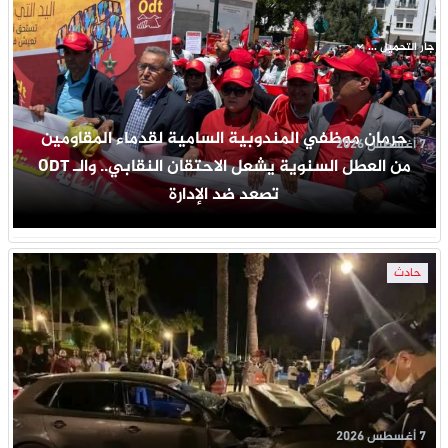
جار التحميل ...
حرمان موظفي المندوبية السامية لقدماء المقاومين
7 أغسطس 2026
من العطل السنوية يشعل الاحتقان النقابي.. والـ ODT
تصعد ضد الإدارة
حادث
7 أغسطس 2026