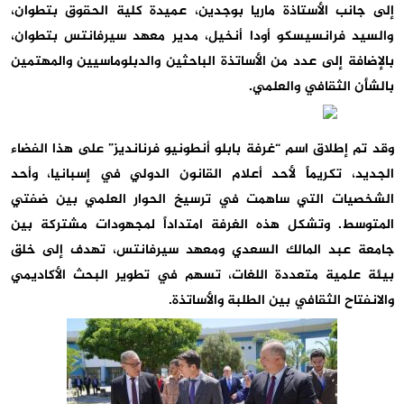
إلى جانب الأستاذة ماريا بوجدين، عميدة كلية الحقوق بتطوان،
والسيد فرانسيسكو أودا أنخيل، مدير معهد سيرفانتس بتطوان،
بالإضافة إلى عدد من الأساتذة الباحثين والدبلوماسيين والمهتمين
بالشأن الثقافي والعلمي.
وقد تم إطلاق اسم “غرفة بابلو أنطونيو فرنانديز” على هذا الفضاء
الجديد، تكريماً لأحد أعلام القانون الدولي في إسبانيا، وأحد
الشخصيات التي ساهمت في ترسيخ الحوار العلمي بين ضفتي
المتوسط. وتشكل هذه الغرفة امتداداً لمجهودات مشتركة بين
جامعة عبد المالك السعدي ومعهد سيرفانتس، تهدف إلى خلق
بيئة علمية متعددة اللغات، تسهم في تطوير البحث الأكاديمي
والانفتاح الثقافي بين الطلبة والأساتذة.