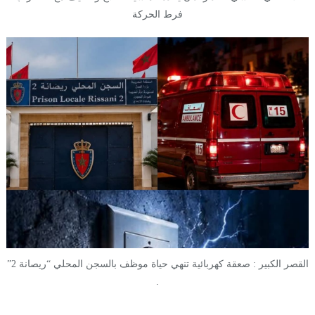
فرط الحركة
القصر الكبير : صعقة كهربائية تنهي حياة موظف بالسجن المحلي “ريصانة 2”
.