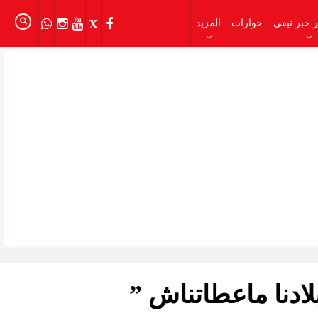
 خبر تيفي
حوارات
المزيد
ادنا ماعطاتناش ”