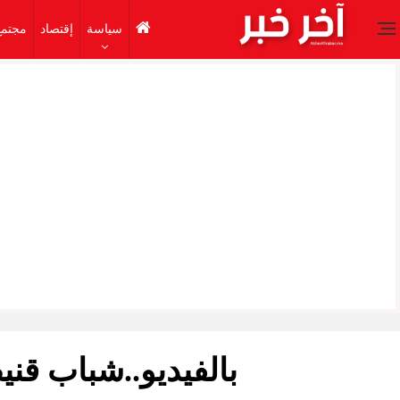
سياسة
إقتصاد
مجتمع
بالفيديو..شباب قن