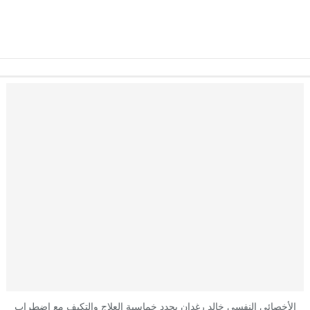
الأخصائي النفسي خالد رغدان يحدد خماسية العلاج والتكيف مع اضطراب