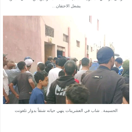
يشعل الاحتقان…
الحسيمة.. شاب في العشرينات ينهي حياته شنقاً بدوار تلغونت