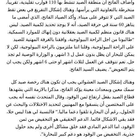
وأضاف الفاتح أن منطقة الصيد تنشط بها 110 قوارب تقليدية، تقريبا،
منخرطة بالتعاونية التي يرأسها. وهناك إشكال التفريغ في بعض نقط
الصيد التي لا تتوفر على ميناء. وأكد الصياد الفاتح، الذي أمضى ما
يناهز 60 سنة في حرفة الصيد، أنه لا يوجد تحديد لكمية الصيد. ليس
هناك قانون منظم لكمية الصيد بعقلانية دون إنهاك للموارد السمكية.
“طالبونا من اجل الراحة البيولوجية، وافقنا بالغرفة المهنية للصيد
على الراحة البيولوجية، وقلنا اننا ملتزمون بالراحة البيولوجية، لكن لا
يمكن للبحار ان يظل بدون عمل ل 3 اشهر، و الوزارة الوصية لم تجد
حل، نعم نتوقف عن العمل لثلاث اشهر او حتى 6 اشهر ولكن يجب ان
يتم التعويض”. يضيف السيد الفاتح.
وهناك إشكال الصيد العشوائي يجب ان تكون هناك رخصة صيد كل
سمك معين وبمعدات معينة يؤكد الفاتح، مذكرا بالازمة التي يشهدها
قطاع الصيد بفعل ارتفاع ثمن الوقود. وقال المتحدث نفسه أنه يجب
على المختصين أن ينسقوا مع المهنيين لتحديد الاختلالات والبحث عن
الحلول، رغم أن البحارة تلقوا دعما ماليا.” فالنسبة لي هذا ليس حلا،
فقد بقي الاشكال قائما. الدعم الحقيقي هو التخفيض من ثمن
الوقود، اما الدعم المادي فقد خلق مشاكل أخرى ولم يجد حلول
جذرية. التخفيض من الوقود هو دعم كبير للبحارة”.