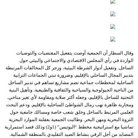
وقال السطار أن الجمعية أوصت بتفعيل المقتضيات والتوصيات
الواردة في رأي المجلس الاقتصادي والاجتماعي والبيئي حول
الساحل. وتفعيل أدوار الشرطة البيئية، وزجر كل المخالفات المرتبطة
بتدبير المجال الساحلي بالإقليم. وضرورة تبني الجماعات الترابية
الساحلية لمخططات جماعية تضم مشاريع تساهم في تدبير الساحل
من الناحية الجيولوجية والسياحية والثقافية والطبيعية. وتأهيل البنية
التحتية للساحل بالإقليم، وجعله أكثر صلابة ومقاومة لأي تغير مناخي.
ومحاربة ظاهرة نهب رمال الشواطئ الساحلية بالإقليم. ودعم البحث
العلمي المرتبط بالساحل وخلق شعب خاصة ومسالك جامعية حول
الثروة البحرية ومهن البحر. وطالبت الجمعية بعقلنة الموارد البحرية
تماشيا مع استراتيجية مخطط “اليوتيس” (1و2) وذلك قصد استمرارية
المصايد من أجل الرقي بنشاط الصيد التقليدي بالمنطقة الشمالية.