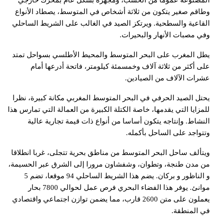
المصنوعة عموما من الخشب، ومجهزة بشكل عام بمحرك خارجي
وطاقم صغير يتكون من ثلاثة أشخاص في المتوسط، يصطاد الأنواع
القاعية والسطحية. ويرتكز الصيد في الغالب على الشريط الساحلي
وفي مصبات الأنهار والبحيرات.
يطل المغرب على البحر المتوسط والمحيط الأطلسي بسواحل تمتد
على أكثر من ثلاثة آلاف وخمسمئة كيلومتر، فاتحة أدرعها أمام
عشرات الآلاف من الصيادين.
يحتل الصيد الحرفي في البحر المتوسط المغربي مكانة كبيرة، نظرا
للمزايا التي يقدمها، خاصة الكتلة الكبيرة من العمالة التي تمارس هذا
النشاط. وإنتاجه يتكون أساسا من أنواع ذات قيمة تجارية عالية
وتتواجد على الساحل بأكمله.
ويتألف ساحل البحر المتوسط من مناطق بحرية تتجلى، غربا انطلاقا
من مدن طنجة، وتطوان، وشفشاون مرورا إلى الشرق عبر الحسيمة،
و الناظور و بركان. يضم هذا الشريط الساحلي 94 موقعا، تضم 5
موانئ. يوفر هذا الفضاء البحري فرص عمل لحوالي 7800 بحار
يعملون على متن 2600 قارب، مما يضمن توازن اجتماعي واقتصادي
في المنطقة.