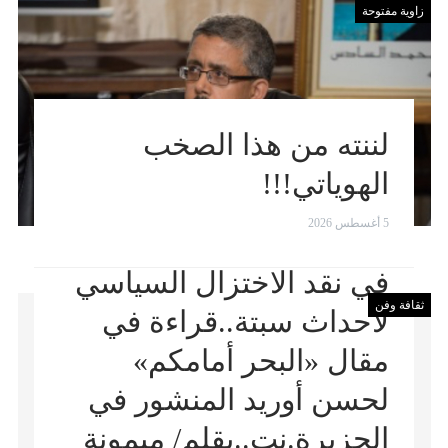
زاوية مفتوحة
لننته من هذا الصخب
الهوياتي!!!
5 أغسطس 2026
في نقد الاختزال السياسي
ثقافة وفن
لأحداث سبتة..قراءة في
مقال «البحر أمامكم»
لحسن أوريد المنشور في
الجزيرة.نت..بقلم/ ميمونة