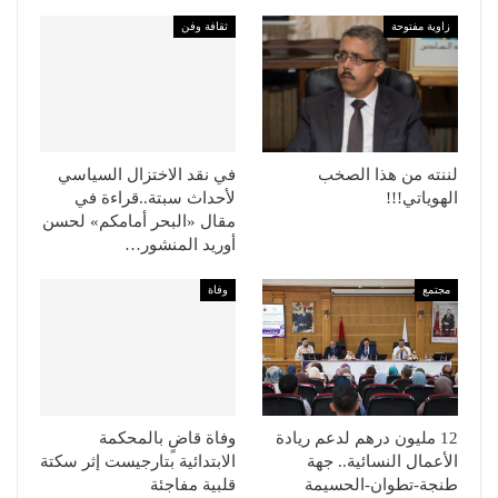
زاوية مفتوحة
ثقافة وفن
لننته من هذا الصخب
في نقد الاختزال السياسي
الهوياتي!!!
لأحداث سبتة..قراءة في
مقال «البحر أمامكم» لحسن
أوريد المنشور…
مجتمع
وفاة
12 مليون درهم لدعم ريادة
وفاة قاضٍ بالمحكمة
الأعمال النسائية.. جهة
الابتدائية بتارجيست إثر سكتة
طنجة-تطوان-الحسيمة
قلبية مفاجئة