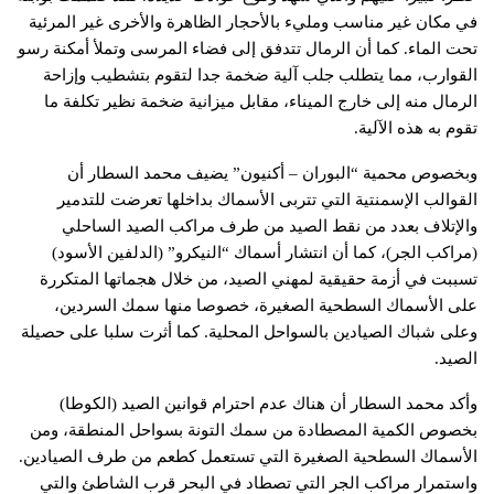
في مكان غير مناسب ومليء بالأحجار الظاهرة والأخرى غير المرئية
تحت الماء. كما أن الرمال تتدفق إلى فضاء المرسى وتملأ أمكنة رسو
القوارب، مما يتطلب جلب آلية ضخمة جدا لتقوم بتشطيب وإزاحة
الرمال منه إلى خارج الميناء، مقابل ميزانية ضخمة نظير تكلفة ما
تقوم به هذه الآلية.
وبخصوص محمية “البوران – أكنيون” يضيف محمد السطار أن
القوالب الإسمنتية التي تتربى الأسماك بداخلها تعرضت للتدمير
والإتلاف بعدد من نقط الصيد من طرف مراكب الصيد الساحلي
(مراكب الجر)، كما أن انتشار أسماك “النيكرو” (الدلفين الأسود)
تسببت في أزمة حقيقية لمهني الصيد، من خلال هجماتها المتكررة
على الأسماك السطحية الصغيرة، خصوصا منها سمك السردين،
وعلى شباك الصيادين بالسواحل المحلية. كما أثرت سلبا على حصيلة
الصيد.
وأكد محمد السطار أن هناك عدم احترام قوانين الصيد (الكوطا)
بخصوص الكمية المصطادة من سمك التونة بسواحل المنطقة، ومن
الأسماك السطحية الصغيرة التي تستعمل كطعم من طرف الصيادين.
واستمرار مراكب الجر التي تصطاد في البحر قرب الشاطئ والتي