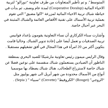
المتوسط”. و تم تأطير المتعاونات من طرف تعاونية “دورالو” لتربية
الاحياء المائية (Cooperative Doralup) لمدة عام ونصف. ثم بدأت في
خياطة شباك تربية الاحياء المائية لمزرعة “اكوا مضيق” التي تقوم
بعملية تربية الأسماك على تقنية الأقفاص العائمة والشباك المثبتة في
البحر عبر أحبال خاصة.
وأشارت سناء الكركاري أن نساء التعاونية يقومون بإعداد فوانيس
تربية الصدفيات و تعمل أيضا على إعادة تدوير الشباك. وحاليا قامت
بتكوين أكثر من 20 امرأة في هذا المجال في أفق تشغيلهم مستقبلا .
وقال الرايس ميمون رئيس تعاونية مارشيكا للصيد البحري بمنطقة
الناظور أن الصيادين يستعملون شباك منقسمة على نوعين فضلا عن
شباك خاصة لاستزراع الطحالب. هناك شباك يصطاد بها موسميا
أنواع من الأسماك محدودة من شهر أبريل الى شهر يوليوز مثل
“الروجي” (Rouget) “الكروفيط” (Crevette) “سبياء ” ( Sepia) .