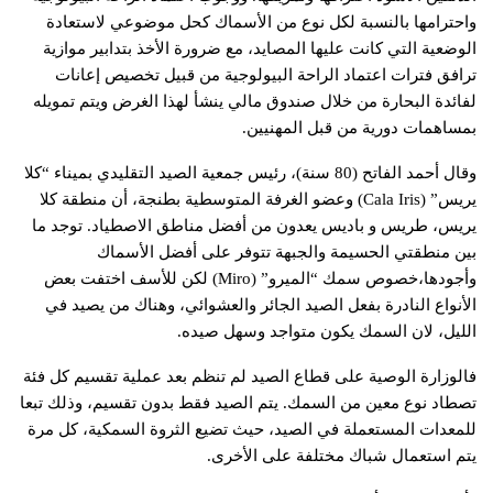
واحترامها بالنسبة لكل نوع من الأسماك كحل موضوعي لاستعادة
الوضعية التي كانت عليها المصايد، مع ضرورة الأخذ بتدابير موازية
ترافق فترات اعتماد الراحة البيولوجية من قبيل تخصيص إعانات
لفائدة البحارة من خلال صندوق مالي ينشأ لهذا الغرض ويتم تمويله
بمساهمات دورية من قبل المهنيين.
وقال أحمد الفاتح (80 سنة)، رئيس جمعية الصيد التقليدي بميناء “كلا
يريس” (Cala Iris) وعضو الغرفة المتوسطية بطنجة، أن منطقة كلا
يريس، طريس و باديس يعدون من أفضل مناطق الاصطياد. توجد ما
بين منطقتي الحسيمة والجبهة تتوفر على أفضل الأسماك
وأجودها،خصوص سمك “الميرو” (Miro) لكن للأسف اختفت بعض
الأنواع النادرة بفعل الصيد الجائر والعشوائي، وهناك من يصيد في
الليل، لان السمك يكون متواجد وسهل صيده.
فالوزارة الوصية على قطاع الصيد لم تنظم بعد عملية تقسيم كل فئة
تصطاد نوع معين من السمك. يتم الصيد فقط بدون تقسيم، وذلك تبعا
للمعدات المستعملة في الصيد، حيث تضيع الثروة السمكية، كل مرة
يتم استعمال شباك مختلفة على الأخرى.