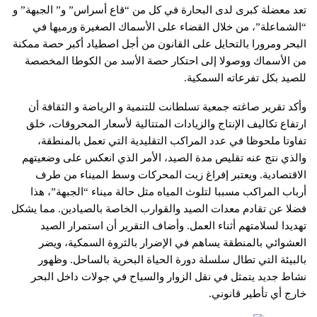
تعد معضلة كبرى لدى البحارة في كل من “قاع أسراس” و” الجبهة” و
“الشماعلة”، من خلال القضاء على الأسماك الصغيرة ورميها في
البحر ومرورا بالتحايل على القانون من أجل اصطياد أكبر حصة ممكنة
من الأسماك ووصولا إلى احتكار حصة الأسد من الكوطا المخصصة
للصيد بكل تفرعاته السمكية.
وأكد تقرير صاغته جمعية تسلطانت للتنمية و الرياضة و الثقافة أن
ارتفاع تكاليف الإنتاج والزيادات المتتالية لأسعار المحروقات، خلق
تفاوتا ملحوظا في عدد المراكب التقليدية التي تعمل بالمنطقة،
والذي نتج عنه تقليص مدة الصيد، الأمر الذي انعكس على وضعيتهم
الاقتصادية. ويعتبر إفراغ زيت المحركات وسط الميناء من طرف
أرباب المراكب مسببا لتلوث المياه مثل حالة ميناء “الجبهة”، هذا
فضلا عن تقادم معدات الصيد والقوارب الخاصة بالصيادين. مما يشكل
تهديدا لسلامتهم أثناء العمل. وأضاف التقرير أن استمرار الصيد
العشوائي بالمنطقة يساهم في الإضرار بالثروة السمكية، ويضر
بالبيئة التي تطال سلسلة دورة الحياة البحرية بالساحل. وظهور
نشاط جديد يتمثل في نقل الزوار والسياح في جولات داخل البحر
خارج أي تأطير قانوني.