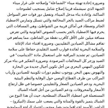
وضرورة إعادة تهيئة ميناء “الشماعلة” وإصلاحه على غرار ميناء
الجبهة الذي سيشمله قريبا إصلاح شامل يستجيب لطموحات
الساكنة. وإعادة بناء مدخل الميناء. وتفعيل دور قوات خفر السواحل
لضبط مراكب الصيد بالجر المخالفة والتي تتسلل وتمارس الاصطياد
الجائر وتصطاد في أماكن قريبة من الشواطئ، وهي المسافات التي
يحرم فيها الاصطياد بالجر بحسب النصوص القانونية والتي تفرض
مسافة ميلين على الأقل كأقرب نقطة من الشاطئ، مما يساهم في
تفاقم مشاكل الصيادين التقليديين. وضرورة اقتناء عتاد الإغاثة
والسلامة البحرية لفائدة قوارب الصيد التقليدي حفاظا على سلامة
الصيادين. ثم تشديد المراقبة على استعمال مادة “الديناميت” في
الصيد وزجر كل المخالفات المرصودة. وضرورة التفكير في بناء مركز
للتكوين المهني البحري من أجل تكوين أجيال جديدة من البحارة
والنهوض بمهن البحر. ووجوب تنظيم دورات تكوينية للصيادين وأرباب
المراكب من طرف القطاع الوصي حول الوقاية والنظم البيئية
البحرية. ودعم الصيادين الصغار والتقليدين خصوصا في ظل ارتفاع
الأسعار والمحروقات. ودعم الصيادين من أجل اقتناء الشباك
المستعملة في اصطياد الأسماك السطحية، حيث أن هذا النوع من
الشباك يتميز بالقوة والمتانة والتي يصعب على سمك (النيكرو) –
الدلفين الأسود اختراقها وتمزيقها. ووجوب اعتماد الراحة البيولوجية