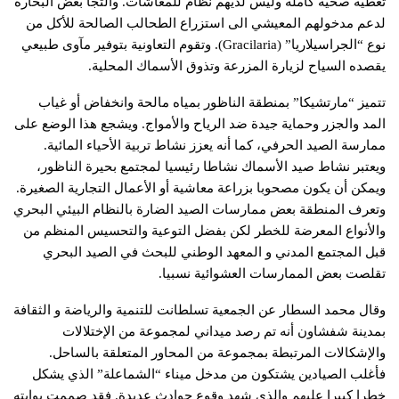
تغطية صحية كاملة وليس لديهم نظام للمعاشات. والتجأ بعض البحارة
لدعم مدخولهم المعيشي الى استزراع الطحالب الصالحة للأكل من
نوع “الجراسيلاريا” (Gracilaria). وتقوم التعاونية بتوفير مآوى طبيعي
يقصده السياح لزيارة المزرعة وتذوق الأسماك المحلية.
تتميز “مارتشيكا” بمنطقة الناظور بمياه مالحة وانخفاض أو غياب
المد والجزر وحماية جيدة ضد الرياح والأمواج. ويشجع هذا الوضع على
ممارسة الصيد الحرفي، كما أنه يعزز نشاط تربية الأحياء المائية.
ويعتبر نشاط صيد الأسماك نشاطا رئيسيا لمجتمع بحيرة الناظور،
ويمكن أن يكون مصحوبا بزراعة معاشية أو الأعمال التجارية الصغيرة.
وتعرف المنطقة بعض ممارسات الصيد الضارة بالنظام البيئي البحري
والأنواع المعرضة للخطر لكن بفضل التوعية والتحسيس المنظم من
قبل المجتمع المدني و المعهد الوطني للبحث في الصيد البحري
تقلصت بعض الممارسات العشوائية نسبيا.
وقال محمد السطار عن الجمعية تسلطانت للتنمية والرياضة و الثقافة
بمدينة شفشاون أنه تم رصد ميداني لمجموعة من الإختلالات
والإشكالات المرتبطة بمجموعة من المحاور المتعلقة بالساحل.
فأغلب الصيادين يشتكون من مدخل ميناء “الشماعلة” الذي يشكل
خطرا كبيرا عليهم والذي شهد وقوع حوادث عديدة. فقد صممت بوابته