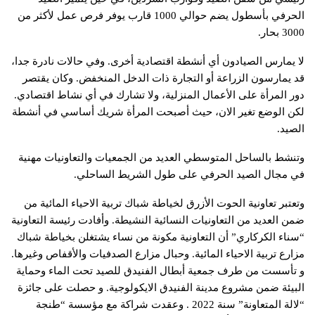
الحرفي بأسطول يضم حوالي 1000 قارب يوفر فرص عمل لأكثر من
3000 بحار.
لا يمارس الصيادون أي أنشطة اقتصادية أخرى. وفي حالات نادرة جدا،
قد يمارسون الزراعة أو التجارة ذات الدخل المنخفض. وكان يقتصر
دور المرأة على الأعمال المنزلية، ولا تشارك في أي نشاط اقتصادي.
لكن الوضع تغير الان، حيث أصبحت المرأة شريك أساسي في أنشطة
الصيد.
وتنشط بالساحل المتوسطي العديد من الجمعيات والتعاونيات مهنية
في مجال الصيد الحرفي على طول الشريط الساحلي.
وتعتبر تعاونية الحوت الأزرق لخياطة شباك تربية الاحياء المائية من
ضمن العديد من التعاونيات النسائية النشيطة. وأفادت رئيسة التعاونية
“سناء الكركاري” أن التعاونية مكونة من نساء يشتغلن بخياطة شباك
مزارع تربية الاحياء المائية. وحبال مزارع الصدفيات والأقفاص وغيرها.
و تأسست من طرف جمعية أبطال الفنيدق للصيد تحت الماء وحماية
البيئة ضمن مشروع مدينة الفنيدق الايكولوجية. و حصلت على جائزة
“لالة المتعاونة” سنة 2022 . وعقدت شراكة مع مؤسسة “طنجة