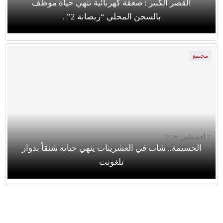
القصر الكبير : صعقة كهربائية تنهي حياة موظف
بالسجن المحلي “ريصانة 2” .
مجتمع
7 أغسطس 2026
الحسيمة.. شاب في العشرينات ينهي حياته شنقاً بدوار
تلغونت