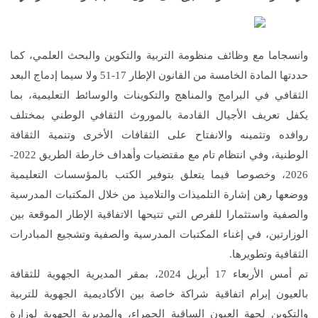
وانسجاما مع وظائف منظومة التربية والتكوين والبحث العلمي، كما
حددتها المادة الخامسة من القانون الإطار 17-51 ولا سيما إدماج البعد
الثقافي في البرامج والمناهج والتكوينات والوسائط التعليمية، بما
يكفل تعريف الأجيال القادمة بالموروث الثقافي الوطني بمختلف
روافده وتثمينه والانفتاح على الثقافات الأخرى وتنمية الثقافة
الوطنية، وفي انتظام تام مع مقتضيات وأهداف خارطة الطريق 2022-
2026، وخصوصا فيما يتعلق بتوفير الكتب بالمؤسسات التعليمية
ووضعها رهن إشارة التلميذات والتلاميذ من خلال المكتبات المدرسية
والصفية واستثمارا للفرص التي تتيحها الاتفاقية الإطار الموقعة بين
الوزارتين، في إغناء المكتبات المدرسية والصفية وتشجيع المبادرات
الثقافية وتطويرها.
تم أمس الأربعاء 17 أبريل 2024، بمقر المديرية الجهوية للثقافة
بالعيون إبرام اتفاقية شراكة خاصة بين الأكاديمية الجهوية للتربية
والتكوين لجهة العيون الساقية الحمراء، والمديرية الجهوية لوزارة