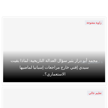
زاوية مفتوحة
محمد أبو درار يثير سؤال العدالة التاريخية: لماذا بقيت
6 أغسطس 2026
سيدي إفني خارج مراجعات إسبانيا لماضيها
الاستعماري؟..
تعليم عالي