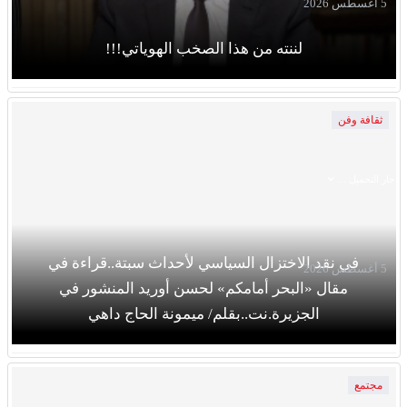
5 أغسطس 2026
لننته من هذا الصخب الهوياتي!!!
ثقافة وفن
جار التحميل ...
في نقد الاختزال السياسي لأحداث سبتة..قراءة في
5 أغسطس 2026
مقال «البحر أمامكم» لحسن أوريد المنشور في
الجزيرة.نت..بقلم/ ميمونة الحاج داهي
مجتمع