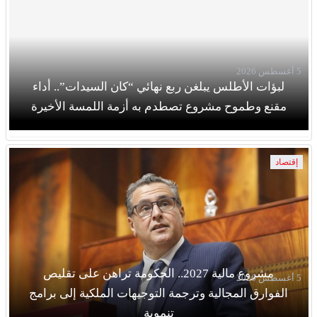
5 أغسطس 2026
لبؤات الأطلس يبلغن ربع نهائي “كان السيدات”.. أداء
مقنع وطموح مشروع تصطدم به أزمة اللمسة الأخيرة
إقتصاد
مشروع مالية 2027.. الحكومة تراهن على تقليص
5 أغسطس 2026
الفوارق المجالية وترجمة التوجيهات الملكية إلى برامج
تنموية