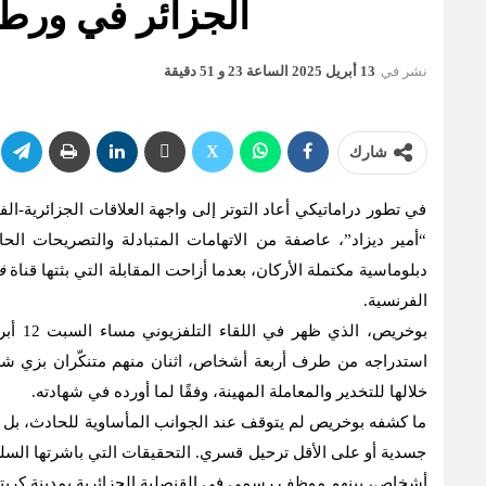
الجزائر في ورطة
نشر في
13 أبريل 2025 الساعة 23 و 51 دقيقة
شارك
في تطور دراماتيكي أعاد التوتر إلى واجهة العلاقات الجزائرية
“أمير ديزاد”، عاصفة من الاتهامات المتبادلة والتصريحات الح
دبلوماسية مكتملة الأركان، بعدما أزاحت المقابلة التي بثتها قناة
ف
الفرنسية.
استدراجه من طرف أربعة أشخاص، اثنان منهم متنكّران بزي شر
خلالها للتخدير والمعاملة المهينة، وفقًا لما أورده في شهادته.
ما كشفه بوخريص لم يتوقف عند الجوانب المأساوية للحادث، بل ات
جسدية أو على الأقل ترحيل قسري. التحقيقات التي باشرتها السلط
أشخاص، بينهم موظف رسمي في القنصلية الجزائرية بمدينة كريت