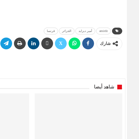
amirdz
أمير ديزايد
الجزائر
فرنسا
شارك
شاهد أيضا