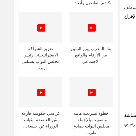
يكشف تفاصيل وأبعاد…
موظف
إفراج
بنك المغرب يبرز التباين
تعزيز الشراكة
بين الأرقام والواقع
الاستراتيجية.. رئيس
الاجتماعي
مجلس النواب يستقبل
وزيرة…
خطوة تشريعية هامة
كراسي حكومية فارغة
هشاشة
وتصويت بالإجماع..
تثير العاصفة.. غياب
فرنسي
مجلس النواب يصادق
الوزراء عن جلسة…
على…