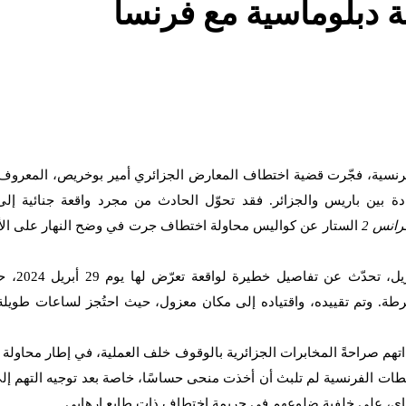
 دبلوماسية مع فرنسا
-الفرنسية، فجّرت قضية اختطاف المعارض الجزائري أمير بوخريص، المعروف
ادة بين باريس والجزائر. فقد تحوّل الحادث من مجرد واقعة جنائية إلى
رانس 2
الستار عن كواليس محاولة اختطاف جرت في وضح النهار على ال
بوخريص، الذي ظهر في اللقاء التلفزيوني م
طة. وتم تقييده، واقتياده إلى مكان معزول، حيث احتُجز لساعات طويل
هم صراحةً المخابرات الجزائرية بالوقوف خلف العملية، في إطار محاولة 
ات الفرنسية لم تلبث أن أخذت منحى حساسًا، خاصة بعد توجيه التهم إلى 
اي، على خلفية ضلوعهم في جريمة اختطاف ذات طابع إرهابي.