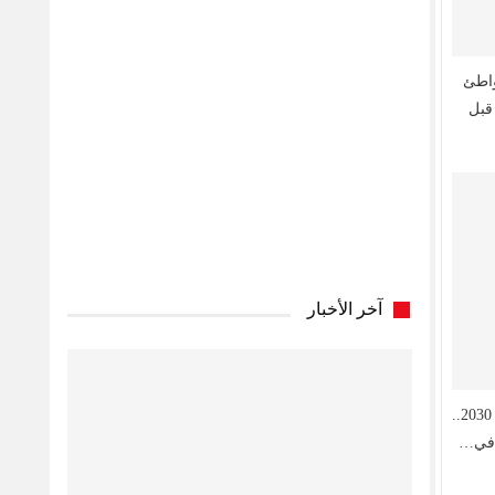
واطئ
قبل
آخر الأخبار
فوكس يطالب بإقصاء المغرب من مونديال 2030..
 في…