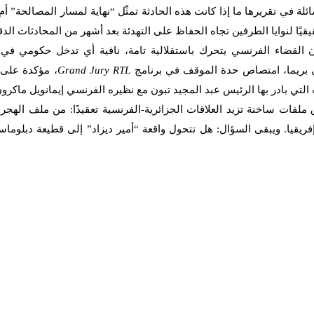
 في تقريرها ما إذا كانت هذه الحادثة تمثّل “نهاية لمسار المصالحة” أم 
يًا لنوايا الطرفين تجاه الحفاظ على التهدئة بعد أشهر من المحادثات الدق
 القضاء الفرنسي يتحرك باستقلالية تامة، نافية أي تدخل حكومي في
ي بريما، امتصاص حدة الموقف في برنامج
Grand Jury RTL
، مؤكدة على 
التي بادر بها الرئيس عبد المجيد تبون مع نظيره الفرنسي إيمانويل ماكرون
ق ملفات ساخنة تزيد العلاقات الجزائرية-الفرنسية تعقيدًا: من ملف الهجر
يقيا. ويبقى السؤال: هل تتحول واقعة “أمير ديزاد” إلى قطيعة دبلوماسي