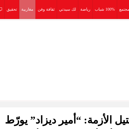
جتمع
100% شباب
رياضة
لك سيدتي
ثقافة وفن
مغاربية
تحقيق
ل الأزمة: “أمير ديزاد” يورّط