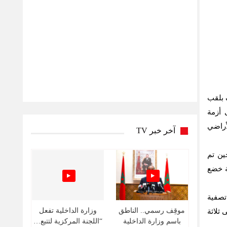
 بلقب
 أزمة
أراضي
آخر خبر TV
ساء السبت 12 أبريل، تحدّث عن تفاصيل خطيرة لواقعة تعرّض لها يوم 29 أبريل 2024، حين تم
ة خضع
تصفية
موقِف رسمي.. الناطق
وزارة الداخلية تفعل
ثلاثة
باسم وزارة الداخلية
“اللجنة المركزية لتتبع…