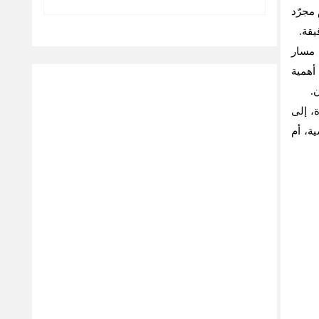
مجرّد
يقة.
 مسار
أهمية
.
ة، إلى
ة، أم