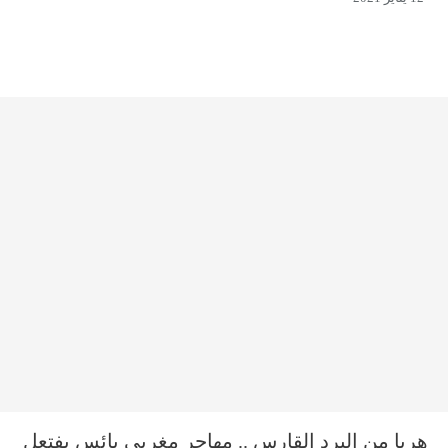
هربا من البرد القارس .. مهاجر مغربي يائس يفتعل