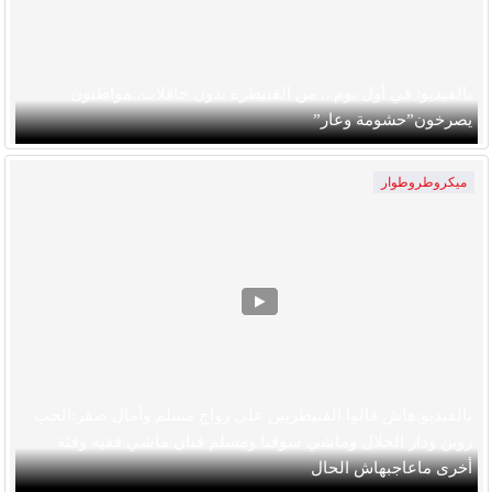
بالفيديو: في أول يوم .. من القنيطرة بدون حافلات..مواطنون
يصرخون”حشومة وعار”
ميكروطروطوار
بالفيديو:هاش قالوا القنيطريين على زواج مسلم وأمال صقر:الحب
زوين ودار الحلال وماشي سوقنا ومسلم فنان ماشي فقيه وفئة
أخرى ماعاجبهاش الحال