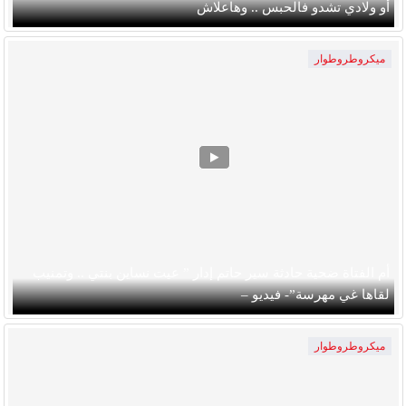
أو ولادي تشدو فالحبس .. وهاعلاش
ميكروطروطوار
أم الفتاة ضحية حادثة سير حاتم إدار ” عيت نساين بنتي .. وتمنيب
لقاها غي مهرسة”- فيديو –
ميكروطروطوار