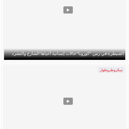
القنيطرة:في زمن ”كورونا”حالات إنسانية أعياها الشارع والتشرد
ميكروطروطوار