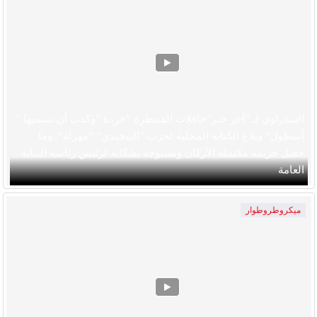
السدراوي لـ ”آخر خبر”حافلات القنيطرة ”خردة ”وكذب أن نسميها ”
أسطول” وبلاغ الكتابة المحلية لحزب ”البيجيدي” ”مهزلة”..وما
حصل جريمة مكتملة الأركان وسنتوجه بشكاية لرئيس رئاسة النيابة
العامة
ميكروطروطوار