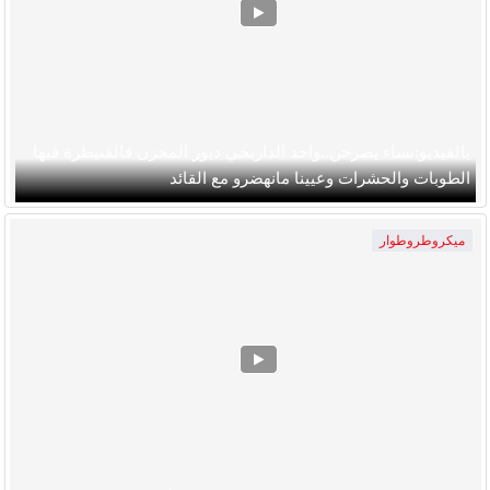
بالفيديو:نساء يصرخن..واحد الداربحي ديور المخزن فالقنيطرة فيها
الطوبات والحشرات وعيينا مانهضرو مع القائد
ميكروطروطوار