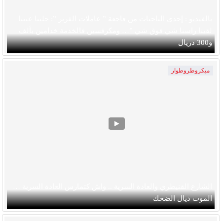
بالفيديو : إحدى الناجيات من فاجعة ” عاملات الفريز ”: حلينا عنينا
لقينا راسنا شي فوق شي ”… ومكرفسين فالخدمة خدامين بألف
و300 دريال
ميكروطروطوار
الشارع القنيطري والعادة السرية .. واش كتمارس العادة السرية …
الموت ديال الضحك