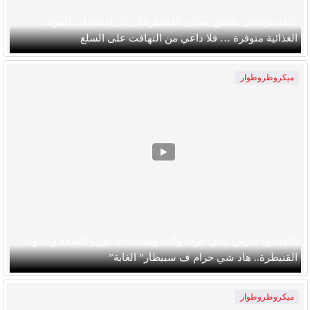
بالفيديو:تاجر يطمئن سكان القنيطرة أن كل احتياجات المواد
الغذائية متوفرة … فلا داعي من التهافت على السلع
ميكروطروطوار
بالفيديو: حارس يبكي حرقة وألما وهذا نداءه لوزير الصحة ومندوب
القنيطرة.. هاد شي حرام ف سبيطار” الغابة”
ميكروطروطوار