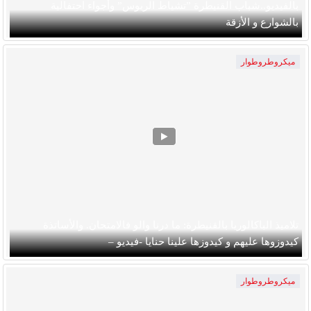
بالفيديو..شباب القنيطرة ”تشياط الريوس” وأجواء احتفالية
بالشوارع و الأزقة
ميكروطروطوار
تلاميذ الباكالوريا بالقنيطرة: ما درنا والو فالامتحان. والأساتذة
كيدوزوها عليهم و كيدوزها علينا حنايا -فيديو –
ميكروطروطوار