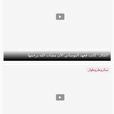
بالفيديو:جماهير النادي القنيطري تبكي ألما بالدموع وتصرخ:
”الكاك” كانت فعهد البوساتي الآن مشات الله يرحمها
ميكروطروطوار