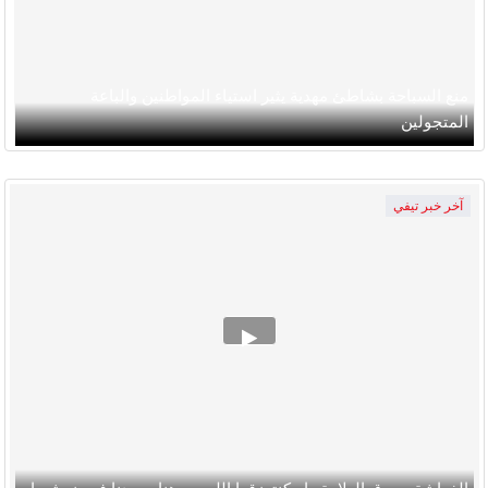
منع السباحة بشاطئ مهدية يثير استياء المواطنين والباعة
المتجولين
آخر خبر تيفي