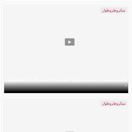
ميكروطروطوار
بالفيديو..شباب قنيطري يصرخ ”الهجرة أو الموت بلادنا ماعطاتناش
”
ميكروطروطوار