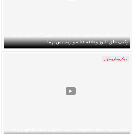
بالفيديو : وأخيرا هذه هي النهاية السعيدة لكوبل ” إكشوان اكنوان ”
وكيف خلق البوز وعلاقة قنانة و رمسيس بهما
ميكروطروطوار
قصة محزنة.. بائعة ” البقولة ” : بنتي نتاحرات بالما القاطع و راجلي