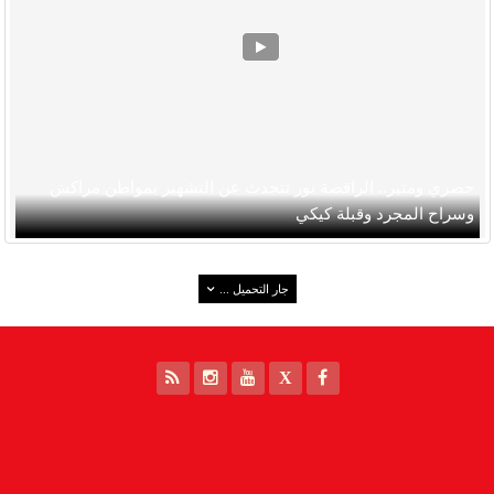
حصري ومثير.. الراقصة نور تتحدث عن التشهير بمواطن مراكش
وسراح المجرد وقبلة كيكي
جار التحميل ...