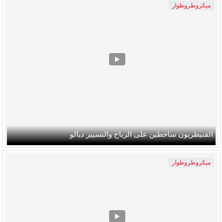
ميكروطروطوار
القنيطريون ساخطين على الرباح والتسيير ديالو
ميكروطروطوار