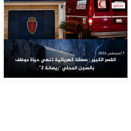
مجتمع
7 أغسطس 2026
القصر الكبير : صعقة كهربائية تنهي حياة موظف
بالسجن المحلي “ريصانة 2” .