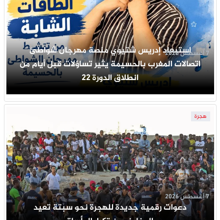
استبعاد إدريس شتيوي منصة مهرجان شواطئ
7 أغسطس 2026
اتصالات المغرب بالحسيمة يثير تساؤلات قبل أيام من
انطلاق الدورة 22
هجرة
7 أغسطس 2026
دعوات رقمية جديدة للهجرة نحو سبتة تعيد