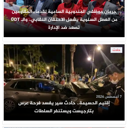
حرمان موظفي المندوبية السامية لقدماء المقاومين
7 أغسطس 2026
من العطل السنوية يشعل الاحتقان النقابي.. والـ ODT
تصعد ضد الإدارة
حادث
7 أغسطس 2026
إقليم الحسيمة.. حادث سير يفسد فرحة عرس
بتارجيست ويستنفر السلطات