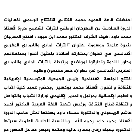
احتضنت قاعة العميد محمد الكتاني الافتتاح الرسمي لفعاليات
الدورة السادسة من المهرجان الوطني للتراث الشعبي ،دورة الأستاذ
محمد داود ،ضيف الشرف الدكتور محمد ابن عبود ، افتتح المهرجان
بندوة علمية موسومة بعنوان “التراث المادي واللامادي المغربي
الأندلسي في تطوان”بمشاركة أساتذة باحثين أغنوا بمداخلاتهم
محاور الندوة وتطرقوا لمواضيع مرتبطة بالتراث المادي واللامادي
المغربي الأندلسي في تطوان، حضر مهتمون وطلبة.
افتتح الجلسة الافتتاحية رئيس الجمعية المتوسطية الإفريقية
للثقافة والفنون الأستاذ محمد بوكسير ،وبحضور عميد كلية الآداب
والعلوم الإنسانية بمرتيل والمدير الإقليمي لوزارة الشباب والتواصل
والثقافة،قطاع الثقافة ورئيس شعبة اللغة العربية الدكتور أحمد
هاشم الريسوني والدكتورة حسناء داود بصفتها تمثل صاحب الدورة
الأستاذ محمد داود رحمه الله . وبالنسبة للجلسة العلمية سيرتها
الدكتورة جميلة رزقي بمهارة عالية وحكمة وتبصر ،تفاعل الحضور مع