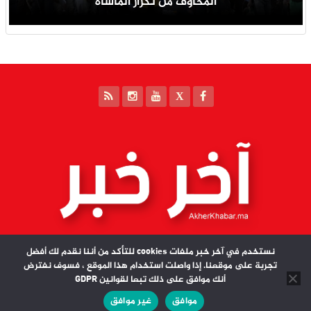
المخاوف من تكرار المأساة
نستخدم في آخر خبر ملفات cookies للتأكد من أننا نقدم لك أفضل
تجربة على موقعنا. إذا واصلت استخدام هذا الموقع ، فسوف نفترض
أنك موافق على ذلك تبعا لقوانين GDPR
مدير النشر : سعيد بندردكة | آخر خبر جميع الحقوق محفوظة © 2026
موافق
غير موافق
تصميم وبرمجة