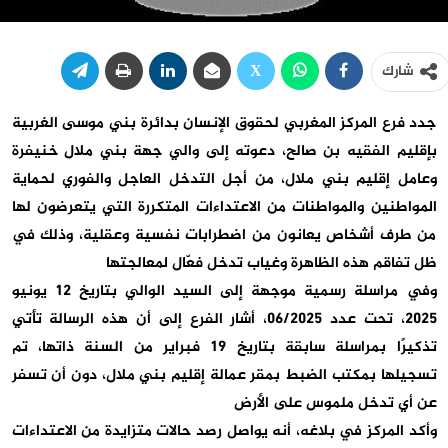
شارك
جدد فرع المركز المغربي لحقوق الإنسان بدائرة بني موسى الغربية
بإقليم الفقيه بن صالح، دعوته إلى والي جهة بني ملال خنيفرة
وعامل إقليم بني ملال، من أجل التدخل العاجل والفوري لحماية
المواطنين والمواطنات من الاعتداءات المتكررة التي يتعرضون لها
من طرف أشخاص يعانون من اضطرابات نفسية وعقلية، وذلك في
ظل تفاقم هذه الظاهرة وغياب تدخل فعّال لمعالجتها
وفي مراسلة رسمية موجهة إلى السيد الوالي بتاريخ 12 يونيو
2025، تحت عدد 06/2025، أشار الفرع إلى أن هذه الرسالة تأتي
تذكيرًا بمراسلة سابقة بتاريخ 19 فبراير من السنة ذاتها، تم
تسجيلها بمكتب الضبط بمقر عمالة إقليم بني ملال، دون أن تسفر
عن أي تدخل ملموس على الأرض
وأكد المركز في بلاغه، أنه يواصل رصد حالات متزايدة من الاعتداءات