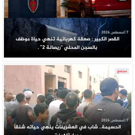
7 أغسطس 2026
القصر الكبير : صعقة كهربائية تنهي حياة موظف
بالسجن المحلي “ريصانة 2” .
مجتمع
7 أغسطس 2026
الحسيمة.. شاب في العشرينات ينهي حياته شنقاً