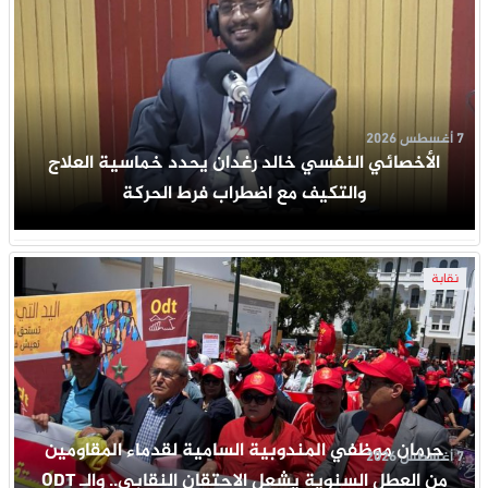
7 أغسطس 2026
الأخصائي النفسي خالد رغدان يحدد خماسية العلاج
والتكيف مع اضطراب فرط الحركة
نقابة
حرمان موظفي المندوبية السامية لقدماء المقاومين
7 أغسطس 2026
من العطل السنوية يشعل الاحتقان النقابي.. والـ ODT