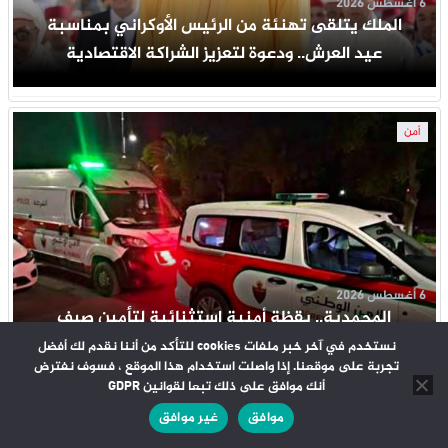
6 أغسطس 2026
الملك يتلقى تهنئة من الرئيس الأوكراني بمناسبة
عيد العرش.. ودعوة لتعزيز الشراكة الاقتصادية
أمن
6 أغسطس 2026
المحمدية.. يقظة أمنية استثنائية لتأمين صيف
المدينة وحماية آلاف الزوار
نستخدم في آخر خبر ملفات cookies للتأكد من أننا نقدم لك أفضل
تجربة على موقعنا. إذا واصلت استخدام هذا الموقع ، فسوف نفترض
أنك موافق على ذلك تبعا لقوانين GDPR
موافق
غير موافق
مجتمع