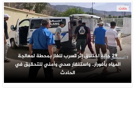
حادث
29 حالة اختناق إثر تسرب للغاز بمحطة لمعالجة
7 أغسطس 2026
المياه بأفورار.. واستنفار صحي وأمني للتحقيق في
الحادث