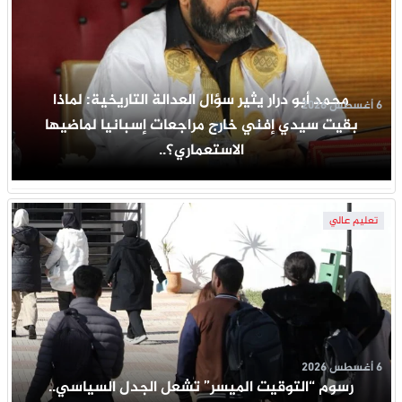
محمد أبو درار يثير سؤال العدالة التاريخية: لماذا
6 أغسطس 2026
بقيت سيدي إفني خارج مراجعات إسبانيا لماضيها
الاستعماري؟..
تعليم عالي
6 أغسطس 2026
رسوم “التوقيت الميسر” تشعل الجدل السياسي..