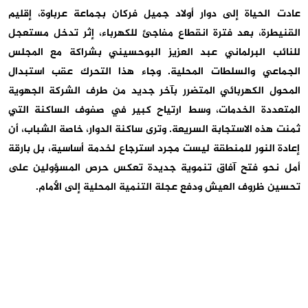
عادت الحياة إلى دوار أولاد جميل فركان بجماعة عرباوة، إقليم
القنيطرة، بعد فترة انقطاع مفاجئ للكهرباء، إثر تدخل مستعجل
للنائب البرلماني عبد العزيز البوحسيني بشراكة مع المجلس
الجماعي والسلطات المحلية. وجاء هذا التحرك عقب استبدال
المحول الكهربائي المتضرر بآخر جديد من طرف الشركة الجهوية
المتعددة الخدمات، وسط ارتياح كبير في صفوف الساكنة التي
ثمنت هذه الاستجابة السريعة. وترى ساكنة الدوار، خاصة الشباب، أن
إعادة النور للمنطقة ليست مجرد استرجاع لخدمة أساسية، بل بارقة
أمل نحو فتح آفاق تنموية جديدة تعكس حرص المسؤولين على
تحسين ظروف العيش ودفع عجلة التنمية المحلية إلى الأمام.