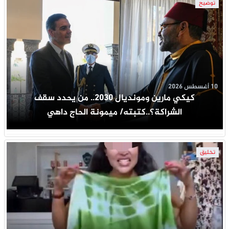
توضيح
10 أغسطس 2026
كيكي مارين ومونديال 2030.. من يحدد سقف
الشراكة؟..كتبته/ ميمونة الحاج داهي
تخليق