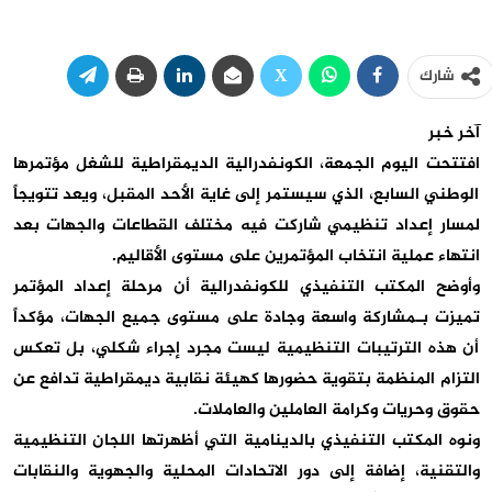
شارك
آخر خبر
افتتحت اليوم الجمعة،
الكونفدرالية الديمقراطية للشغل
مؤتمرها
الوطني السابع، الذي سيستمر إلى غاية الأحد المقبل، ويعد تتويجاً
لمسار إعداد تنظيمي شاركت فيه مختلف القطاعات والجهات بعد
انتهاء عملية انتخاب المؤتمرين على مستوى الأقاليم
.
وأوضح
المكتب التنفيذي للكونفدرالية
أن مرحلة إعداد المؤتمر
تميزت بـ
مشاركة واسعة وجادة
على مستوى جميع الجهات، مؤكداً
أن هذه الترتيبات التنظيمية ليست مجرد إجراء شكلي، بل تعكس
التزام المنظمة بتقوية حضورها كهيئة نقابية ديمقراطية تدافع عن
حقوق وحريات وكرامة العاملين والعاملات
.
ونوه المكتب التنفيذي بالدينامية التي أظهرتها اللجان التنظيمية
والتقنية، إضافة إلى دور
الاتحادات المحلية والجهوية والنقابات