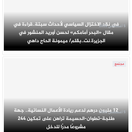
في نقد الاختزال السياسي لأحداث سبتة..قراءة في
5 أغسطس 2026
مقال «البحر أمامكم» لحسن أوريد المنشور في
الجزيرة.نت..بقلم/ ميمونة الحاج داهي
مجتمع
12 مليون درهم لدعم ريادة الأعمال النسائية.. جهة
5 أغسطس 2026
طنجة-تطوان-الحسيمة تراهن على تمكين 244
مشروعًا مدرًا للدخل