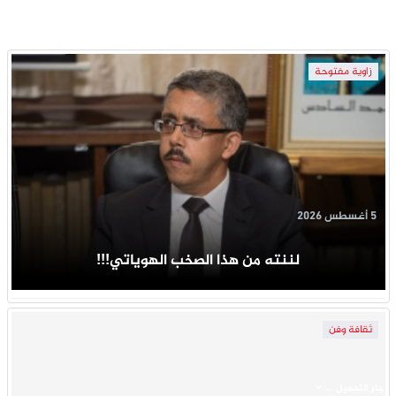
زاوية مفتوحة
5 أغسطس 2026
لننته من هذا الصخب الهوياتي!!!
ثقافة وفن
جار التحميل ...