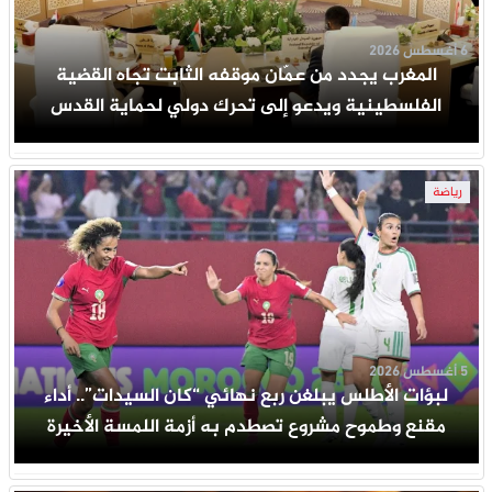
6 أغسطس 2026
المغرب يجدد من عمّان موقفه الثابت تجاه القضية
الفلسطينية ويدعو إلى تحرك دولي لحماية القدس
رياضة
5 أغسطس 2026
لبؤات الأطلس يبلغن ربع نهائي “كان السيدات”.. أداء
مقنع وطموح مشروع تصطدم به أزمة اللمسة الأخيرة