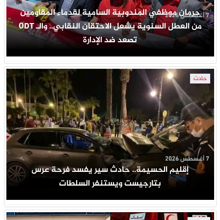
حرمان موظفي المندوبية السامية لقدماء المقاومين
7 أغسطس 2026
من العطل السنوية يشعل الاحتقان النقابي.. والـ ODT
تصعد ضد الإدارة
حادث
7 أغسطس 2026
إقليم الحسيمة.. حادث سير يفسد فرحة عرس
بتارجيست ويستنفر السلطات