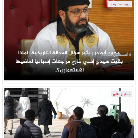
زاوية مفتوحة
محمد أبو درار يثير سؤال العدالة التاريخية: لماذا
6 أغسطس 2026
بقيت سيدي إفني خارج مراجعات إسبانيا لماضيها
الاستعماري؟..
تعليم عالي