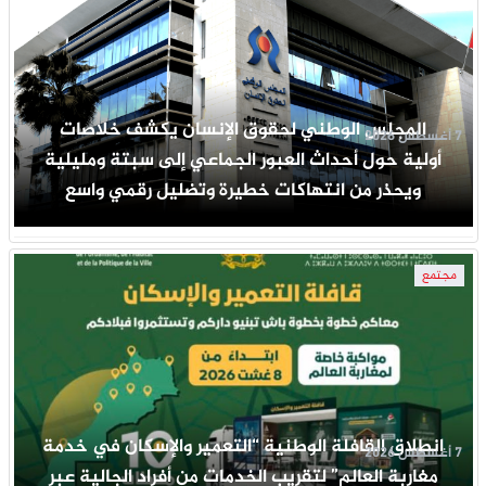
المجلس الوطني لحقوق الإنسان يكشف خلاصات
7 أغسطس 2026
أولية حول أحداث العبور الجماعي إلى سبتة ومليلية
ويحذر من انتهاكات خطيرة وتضليل رقمي واسع
مجتمع
انطلاق القافلة الوطنية “التعمير والإسكان في خدمة
7 أغسطس 2026
مغاربة العالم” لتقريب الخدمات من أفراد الجالية عبر