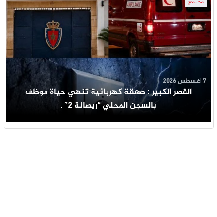
مجتمع
7 أغسطس 2026
القصر الكبير : صعقة كهربائية تنهي حياة موظف
بالسجن المحلي “ريصانة 2” .