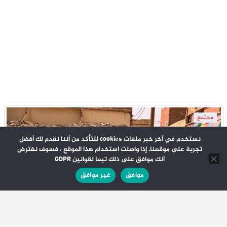
مجتمع
نستخدم في آخر خبر ملفات cookies للتأكد من أننا نقدم لك أفضل
تجربة على موقعنا. إذا واصلت استخدام هذا الموقع ، فسوف نفترض
أنك موافق على ذلك تبعا لقوانين GDPR
موافق
غير موافق
6 أغسطس 2026
بعد شهرين من الانتظار.. ساكنة حي بئر أنزران
بطانطان تستغيث بسبب النفايات ومخلفات الهدم